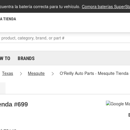
cuentra la batería correcta para tu vehículo.
Compra baterías SuperSta
LA TIENDA
W TO
BRANDS
Texas
Mesquite
O'Reilly Auto Parts - Mesquite Tienda
ienda #699