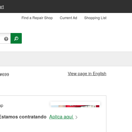
rt
Find a Repair Shop
Current Ad
Shopping List
View page in English
 #699
Estamos contratando
Aplica aquí