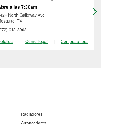
bre a las 7:30am
Abre a las
424 North Galloway Ave
10315 Lake 
esquite, TX
Dallas, TX
972) 613-8903
(972) 288-97
etalles
|
Cómo llegar
|
Compra ahora
Detalles
|
Radiadores
Arrancadores