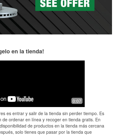
elo en la tienda!
Jerrell Miller
Patricia Collins
5 months ago
5 months ago
y
Fast and friendly service
Stop that first of al
0:07
would say is that t
late. I was actual
es es entrar y salir de la tienda sin perder tiempo. Es
O’Reilly and the Ho
 de ordenar en línea y recoger en tienda gratis. En
More
disponibilidad de productos en la tienda más cercana
espués, solo tienes que pasar por la tienda que