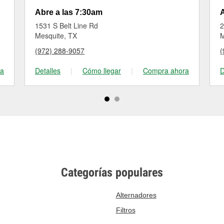
Abre a las 7:30am
A
1531 S Belt Line Rd
2
Mesquite, TX
M
(972) 288-9057
(
ra
Detalles
|
Cómo llegar
|
Compra ahora
D
Categorías populares
Alternadores
Filtros