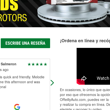
¡Ordena en línea y recóg
ESCRIBE UNA RESEÑA
 Salmeron
Deanna Perez
s ago
5 months ago
is quick and friendly. Melodie
Loved i was able to pick up next da
me this afternoon and was
the part that was ordered
onal
En ocasiones, lo único que quier
por eso que ofrecemos la opción
OReillyAuto.com, puedes ver la 
y realizar tu compra en línea. D
elegiste y recoger tu orden.