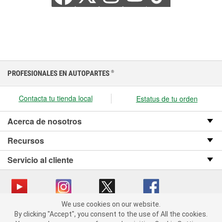
PROFESIONALES EN AUTOPARTES
®
Contacta tu tienda local
Estatus de tu orden
Acerca de nosotros
Recursos
Servicio al cliente
We use cookies on our website.
We use cookies on our website. By clicking "Accept", you consent
Copyright © 2008-2026 O’Reilly Auto Parts v OST_3.2.0.0.729 (3) cv1361
By clicking "Accept", you consent to the use of All the cookies.
to the use of All the cookies.
catalog_main