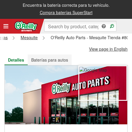
Encuentra la batería correcta para tu vehículo.
Recibe tu orden gratis al día siguiente o recógela en la tienda
Compra baterías SuperStart
exas
Mesquite
O'Reilly Auto Parts - Mesquite Tienda #806
View page in English
Detalles
Baterías para autos