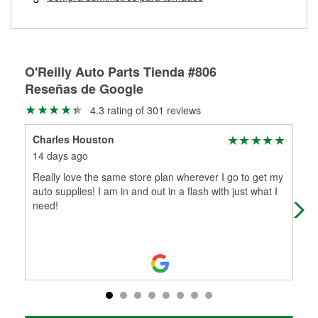
Más información sobre el Programa de Préstamo de
ser rectificados con seguridad. Si tus tambores o discos no
Herramientas de O'Reilly
pueden ser reutilizados, podemos ayudarte a encontrar las
partes de reemplazo correctas para tu reparación.
Rectificación de tambores y discos de freno
O'Reilly Auto Parts Tienda #806
Reseñas de Google
4.3 rating of 301 reviews
Charles Houston
Ada
14 days ago
1 m
Really love the same store plan wherever I go to get my
(Tr
auto supplies! I am in and out in a flash with just what I
staf
need!
bue