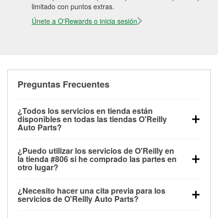
limitado con puntos extras.
Únete a O'Rewards o inicia sesión
Preguntas Frecuentes
¿Todos los servicios en tienda están
disponibles en todas las tiendas O'Reilly
Auto Parts?
Todos los servicios gratuitos de tienda, incluyendo
¿Puedo utilizar los servicios de O'Reilly en
las pruebas de batería, pruebas de alternador y
la tienda #806 si he comprado las partes en
motor de arranque, revisión de la luz “Check Engine”
otro lugar?
con O'Reilly VeriScan® e instalación de
Puedes solicitar la mayoría de los servicios en tienda
limpiaparabrisas o bombillas, están disponibles en
¿Necesito hacer una cita previa para los
de O'Reilly Auto Parts que estén disponibles en la
todas las tiendas O'Reilly Auto Parts. La tienda
servicios de O'Reilly Auto Parts?
tienda #806 de Mesquite, TX aunque hayas
O'Reilly #806 de Mesquite, TX también ofrece
No es necesario agendar una cita para ninguno de
comprado las partes en otro sitio. Los servicios como