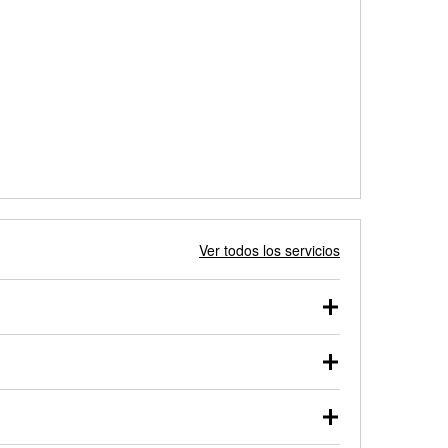
Ver todos los servicios
 autos, camionetas, SUVs, vehículos comerciales y
 probarse dentro o fuera del vehículo y cargarse en
uno de nuestros profesionales te ayudará a encontrar
otor de arranque o alternador. Lleva tu vehículo a tu
y arranque en el estacionamiento, o desmonta el
rueben.