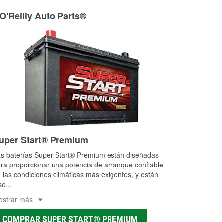
ria agrícola o de construcción.
 O'Reilly Auto Parts®
as a la medida en tu tienda local
uper Start® Premium
s baterías Super Start® Premium están diseñadas
ra proporcionar una potencia de arranque confiable
 las condiciones climáticas más exigentes, y están
se
...
ostrar más
COMPRAR SUPER START® PREMIUM