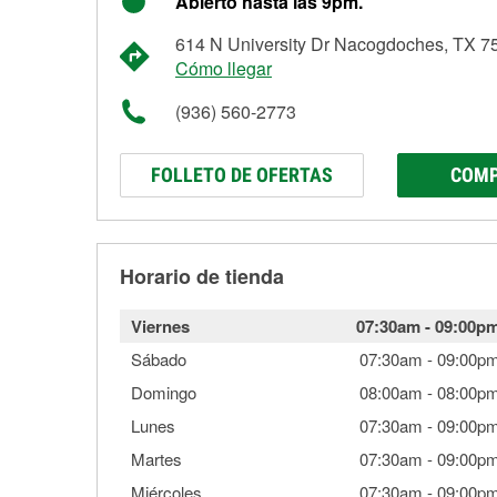
Abierto hasta las 9pm.
614 N University Dr Nacogdoches, TX 7
Cómo llegar
(936) 560-2773
FOLLETO DE OFERTAS
COMP
Horario de tienda
Viernes
07:30am
-
09:00p
Sábado
07:30am
-
09:00p
Domingo
08:00am
-
08:00p
Lunes
07:30am
-
09:00p
Martes
07:30am
-
09:00p
Miércoles
07:30am
-
09:00p