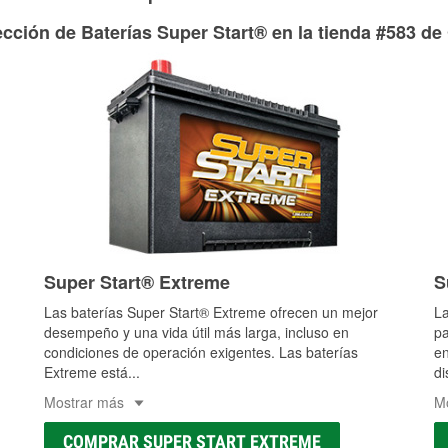
adecuados para reparar el sistema hidráulico de tu maquina
cción de Baterías Super Start® en la tienda #583 de
Más información acerca del servicio de mangueras hidráulic
Super Start® Extreme
S
Las baterías Super Start® Extreme ofrecen un mejor
La
desempeño y una vida útil más larga, incluso en
pa
condiciones de operación exigentes. Las baterías
en
Extreme está
...
di
Mostrar más
M
COMPRAR SUPER START EXTREME