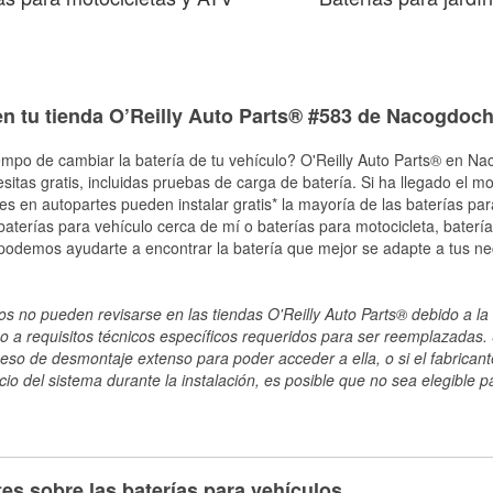
en tu tienda O’Reilly Auto Parts® #583 de Nacogdoc
empo de cambiar la batería de tu vehículo? O'Reilly Auto Parts® en Na
esitas gratis, incluidas pruebas de carga de batería. Si ha llegado el 
les en autopartes pueden instalar gratis* la mayoría de las baterías pa
terías para vehículo cerca de mí o baterías para motocicleta, batería
 podemos ayudarte a encontrar la batería que mejor se adapte a tus n
s no pueden revisarse en las tiendas O'Reilly Auto Parts® debido a la 
o a requisitos técnicos específicos requeridos para ser reemplazadas. S
ceso de desmontaje extenso para poder acceder a ella, o si el fabricant
cio del sistema durante la instalación, es posible que no sea elegible pa
es sobre las baterías para vehículos