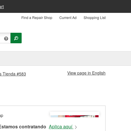
rt
Find a Repair Shop
Current Ad
Shopping List
View page in English
es Tienda #583
Estamos contratando
Aplica aquí