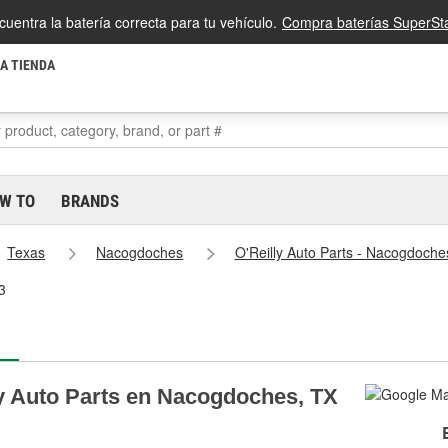
cuentra la batería correcta para tu vehículo.
Compra baterías SuperSta
LA TIENDA
W TO
BRANDS
Texas
Nacogdoches
O'Reilly Auto Parts - Nacogdoch
3
ly Auto Parts en Nacogdoches, TX