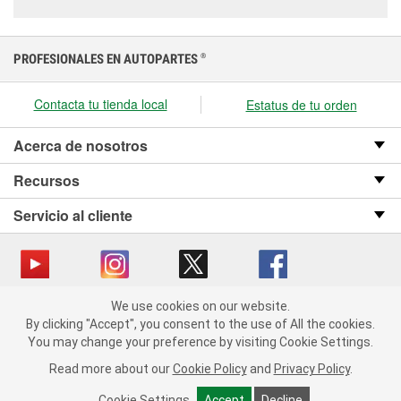
PROFESIONALES EN AUTOPARTES
®
Contacta tu tienda local
Estatus de tu orden
Acerca de nosotros
Recursos
Servicio al cliente
We use cookies on our website.
Copyright © 2008-2026 O’Reilly Auto Parts v OST_3.2.0.0.729 (3) cv1361
We use cookies on our website. By clicking "Accept", you consent
By clicking "Accept", you consent to the use of All the cookies.
catalog_main
to the use of All the cookies.
You may change your preference by visiting Cookie Settings.
You may change your preference by visiting Cookie Settings.
Política de privacidad
Ley de transparencia en las cadenas de suministro
Read more about our
Read more about our
Cookie Policy
Cookie Policy
and
and
Privacy Policy
Privacy Policy
.
.
de California
Cookie Settings
Cookie Settings
Accept
Accept
Decline
Decline