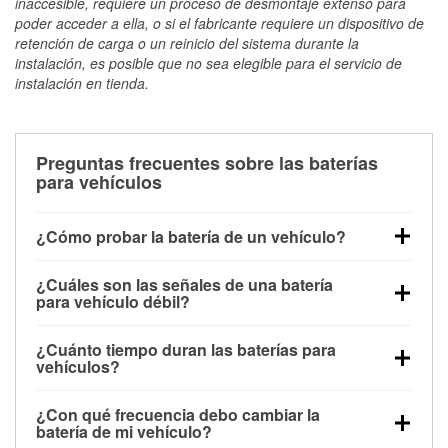
inaccesible, requiere un proceso de desmontaje extenso para
poder acceder a ella, o si el fabricante requiere un dispositivo de
retención de carga o un reinicio del sistema durante la
instalación, es posible que no sea elegible para el servicio de
instalación en tienda.
Preguntas frecuentes sobre las baterías
para vehículos
¿Cómo probar la batería de un vehículo?
Puedes probar la batería de un vehículo de varias
¿Cuáles son las señales de una batería
maneras. El método más rápido es utilizar un
para vehículo débil?
multímetro: con el vehículo apagado, conecta los
Una batería débil suele dar algunas señales de
cables a las terminales de la batería y verifica el
¿Cuánto tiempo duran las baterías para
advertencia. Un arranque lento del motor, faros
voltaje: una batería en buen estado y totalmente
vehículos?
tenues, chasquidos al girar la llave o luces de
cargada debería indicar unos 12.6 voltios. Es
La mayoría de las baterías para vehículos duran
advertencia en el tablero pueden ser indicaciones de
importante saber que las baterías descargadas a
¿Con qué frecuencia debo cambiar la
entre 3 y 5 años. La duración exacta depende de los
que la batería tiene una potencia de carga débil.
veces pueden mostrar una carga completa, y un
batería de mi vehículo?
hábitos de conducción, las condiciones
También puedes notar problemas eléctricos, como
diagnóstico más preciso incluiría realizar una prueba