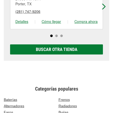
tambores de freno, tienen un pequeño costo que
más detalles, contáctanos al
(281) 354-3323
o
Porter, TX
Ne
puede variar según la tienda. Contacta o visita la
visítanos en 23840 Fm 1314, Porter, TX.
(281) 747-9206
(2
tienda #606 para obtener más información.
Detalles
|
Cómo llegar
|
Compra ahora
De
BUSCAR OTRA TIENDA
Categorías populares
Baterías
Frenos
Alternadores
Radiadores
Faros
Bujías