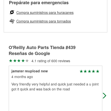
Más información sobre el Programa de Préstamo de
ser rectificados con seguridad. Si tus tambores o discos no
Prepárate para emergencias
averiada o determina los acoplamientos y la longitud
Herramientas de O'Reilly
pueden ser reutilizados, podemos ayudarte a encontrar las
adecuados para que te construyamos una nueva. O'Reilly
partes de reemplazo correctas para tu reparación.
Compra suministros para huracanes
Auto Parts tiene las mangueras y los acoples adecuados
Rectificación de tambores y discos de freno
para reparar el sistema hidráulico de tu maquinaria
Compra suministros para tornados
agrícola o de construcción.
Más información acerca del servicio de mangueras
hidráulicas a la medida en tu tienda local
O'Reilly Auto Parts Tienda #439
Reseñas de Google
4.1 rating of 600 reviews
jamster reupload new
Jam
4 months ago
6 m
Very friendly very helpful and quick just needed a u joint
Chr
got it quick and was back on the road
hel
be 
Mo