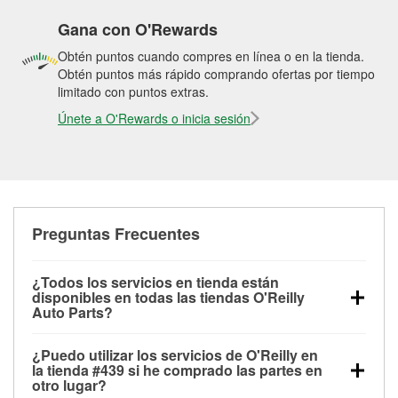
Gana con O'Rewards
Obtén puntos cuando compres en línea o en la tienda.
Obtén puntos más rápido comprando ofertas por tiempo
limitado con puntos extras.
Únete a O'Rewards o inicia sesión
Preguntas Frecuentes
¿Todos los servicios en tienda están
disponibles en todas las tiendas O'Reilly
Auto Parts?
Todos los servicios gratuitos de tienda, incluyendo
¿Puedo utilizar los servicios de O'Reilly en
las pruebas de batería, pruebas de alternador y
la tienda #439 si he comprado las partes en
motor de arranque, revisión de la luz “Check Engine”
otro lugar?