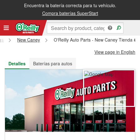
Encuentra la batería correcta para tu vehículo.
Recibe tu orden gratis al día siguiente o recógela en la tienda
Compra baterías SuperStart
as
New Caney
O'Reilly Auto Parts - New Caney Tienda #4
View page in English
Detalles
Baterías para autos