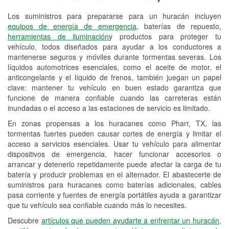
Los suministros para prepararse para un huracán incluyen
Reciclaje de baterías y aceite
equipos de energía de emergencia
, baterías de repuesto,
herramientas de iluminación
y productos para proteger tu
Instalación de bombillas de faros
vehículo, todos diseñados para ayudar a los conductores a
Instalación de limpiaparabrisas
mantenerse seguros y móviles durante tormentas severas. Los
líquidos automotrices esenciales, como el aceite de motor, el
Programa de Préstamo de
anticongelante y el líquido de frenos, también juegan un papel
clave: mantener tu vehículo en buen estado garantiza que
Herramientas
funcione de manera confiable cuando las carreteras están
inundadas o el acceso a las estaciones de servicio es limitado.
Rectificación de tambores y discos de
freno
En zonas propensas a los huracanes como Pharr, TX, las
tormentas fuertes pueden causar cortes de energía y limitar el
Mangueras hidráulicas a la medida
acceso a servicios esenciales. Usar tu vehículo para alimentar
dispositivos de emergencia, hacer funcionar accesorios o
Hurricane Supplies
arrancar y detenerlo repetidamente puede afectar la carga de tu
batería y producir problemas en el alternador. El abastecerte de
Tornado Supplies
suministros para huracanes como baterías adicionales, cables
pasa corriente y fuentes de energía portátiles ayuda a garantizar
Conoce más
que tu vehículo sea confiable cuando más lo necesites.
Idiomas adicionales
Descubre
artículos que pueden ayudarte a enfrentar un huracán,