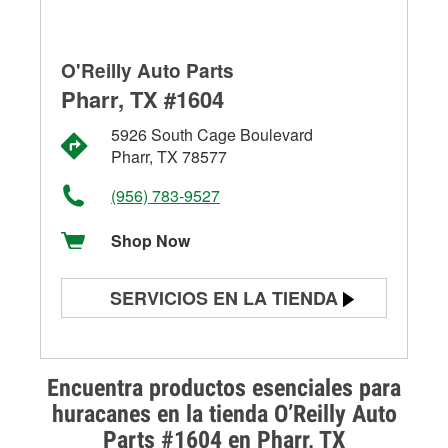
O'Reilly Auto Parts
Pharr, TX #1604
5926 South Cage Boulevard
Pharr, TX 78577
(956) 783-9527
Shop Now
SERVICIOS EN LA TIENDA
Prueba de batería
Prueba de alternadores y
Encuentra productos esenciales para
arrancadores
huracanes en la tienda O’Reilly Auto
Parts #1604 en Pharr, TX
Revisión de la luz "Check Engine"