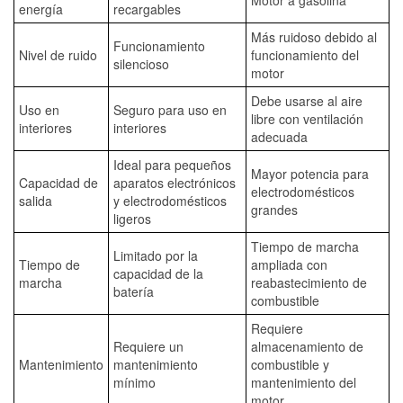
energía
recargables
Más ruidoso debido al
Funcionamiento
Nivel de ruido
funcionamiento del
silencioso
motor
Debe usarse al aire
Uso en
Seguro para uso en
libre con ventilación
interiores
interiores
adecuada
Ideal para pequeños
Mayor potencia para
Capacidad de
aparatos electrónicos
electrodomésticos
salida
y electrodomésticos
grandes
ligeros
Tiempo de marcha
Limitado por la
Tiempo de
ampliada con
capacidad de la
marcha
reabastecimiento de
batería
combustible
Requiere
Requiere un
almacenamiento de
Mantenimiento
mantenimiento
combustible y
mínimo
mantenimiento del
motor