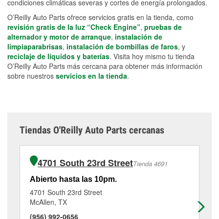
condiciones climáticas severas y cortes de energía prolongados.
O’Reilly Auto Parts ofrece servicios gratis en la tienda, como
revisión gratis de la luz “Check Engine”
,
pruebas de
alternador y motor de arranque
,
instalación de
limpiaparabrisas
,
instalación de bombillas de faros
, y
reciclaje de líquidos y baterías
. Visita hoy mismo tu tienda
O’Reilly Auto Parts más cercana para obtener más información
sobre nuestros
servicios en la tienda
.
Tiendas O'Reilly Auto Parts cercanas
4701 South 23rd Street
Tienda 4691
Abierto hasta las 10pm.
Ab
4701 South 23rd Street
51
McAllen, TX
Sa
(956) 992-0656
(9