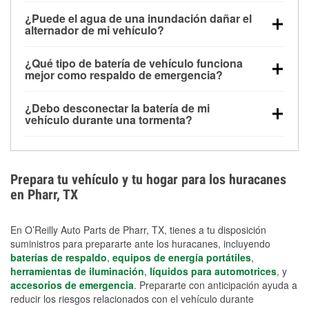
Una batería completamente cargada puede
¿Puede el agua de una inundación dañar el
alimentar pequeños accesorios durante un tiempo
alternador de mi vehículo?
limitado, pero el uso repetido sin conducir el vehículo
Sí. Los alternadores suelen estar montados en la
puede descargarla rápidamente. Se recomienda
¿Qué tipo de batería de vehículo funciona
parte baja del compartimento del motor y pueden
contar con un equipo de carga de respaldo para
mejor como respaldo de emergencia?
dañarse si se sumergen, lo que puede provocar una
cortes prolongados.
Las baterías AGM y marinas se usan comúnmente
falla en el sistema de carga y que la batería se agote
¿Debo desconectar la batería de mi
para aplicaciones de ciclo profundo porque son
días después de la exposición.
vehículo durante una tormenta?
selladas, resistentes a las vibraciones y más
Desconectarla puede ayudar a prevenir ciertas
adecuadas para ciclos repetidos de descarga
sobrecargas eléctricas, pero no te protegerá contra
profunda y recarga.
los daños por inundación. Evitar el agua estancada y
Prepara tu vehículo y tu hogar para los huracanes
preparar opciones de carga de respaldo son
en Pharr, TX
medidas de protección más efectivas.
En O’Reilly Auto Parts de Pharr, TX, tienes a tu disposición
suministros para prepararte ante los huracanes, incluyendo
baterías de respaldo
,
equipos de energía portátiles
,
herramientas de iluminación
,
líquidos para automotrices
, y
accesorios de emergencia
. Prepararte con anticipación ayuda a
reducir los riesgos relacionados con el vehículo durante