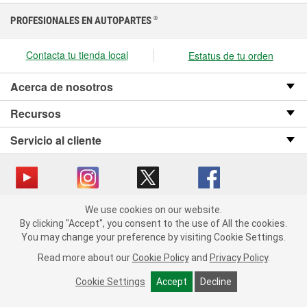
PROFESIONALES EN AUTOPARTES
®
Contacta tu tienda local
Estatus de tu orden
Acerca de nosotros
Recursos
Servicio al cliente
We use cookies on our website.
Copyright © 2008-2026 O’Reilly Auto Parts v OST_3.2.0.0.729 (3) cv1361
We use cookies on our website. By clicking "Accept", you consent
By clicking "Accept", you consent to the use of All the cookies.
catalog_main
to the use of All the cookies.
You may change your preference by visiting Cookie Settings.
You may change your preference by visiting Cookie Settings.
Política de privacidad
Ley de transparencia en las cadenas de suministro
Read more about our
Read more about our
Cookie Policy
Cookie Policy
and
and
Privacy Policy
Privacy Policy
.
.
de California
Cookie Settings
Cookie Settings
Accept
Accept
Decline
Decline