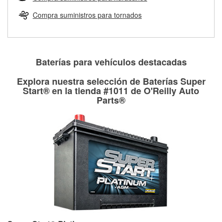
Más información sobre el Programa de Préstamo de
ser rectificados con seguridad. Si tus tambores o discos no
Herramientas de O'Reilly
pueden ser reutilizados, podemos ayudarte a encontrar las
Compra suministros para tornados
partes de reemplazo correctas para tu reparación.
Rectificación de tambores y discos de freno
Baterías para vehículos destacadas
Explora nuestra selección de Baterías Super
Start® en la tienda #1011 de O'Reilly Auto
Parts®