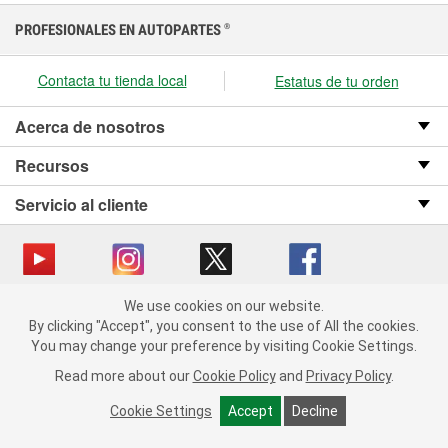
PROFESIONALES EN AUTOPARTES
®
Contacta tu tienda local
Estatus de tu orden
Acerca de nosotros
Recursos
Servicio al cliente
We use cookies on our website.
Copyright © 2008-2026 O’Reilly Auto Parts v OST_3.2.0.0.729 (3) cv1361
We use cookies on our website. By clicking "Accept", you consent
By clicking "Accept", you consent to the use of All the cookies.
catalog_main
to the use of All the cookies.
You may change your preference by visiting Cookie Settings.
You may change your preference by visiting Cookie Settings.
Política de privacidad
Ley de transparencia en las cadenas de suministro
Read more about our
Read more about our
Cookie Policy
Cookie Policy
and
and
Privacy Policy
Privacy Policy
.
.
de California
Cookie Settings
Cookie Settings
Accept
Accept
Decline
Decline