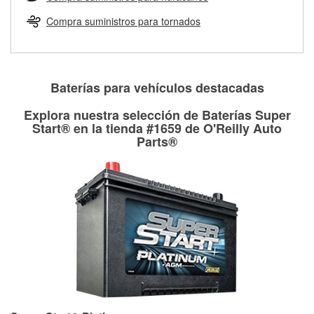
Más información sobre el Programa de Préstamo de
ser rectificados con seguridad. Si tus tambores o discos no
Herramientas de O'Reilly
pueden ser reutilizados, podemos ayudarte a encontrar las
Compra suministros para tornados
partes de reemplazo correctas para tu reparación.
Rectificación de tambores y discos de freno
Baterías para vehículos destacadas
Explora nuestra selección de Baterías Super
Start® en la tienda #1659 de O'Reilly Auto
Parts®