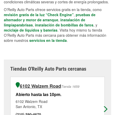
condiciones climáticas severas y cortes de energía prolongados.
O’Reilly Auto Parts ofrece servicios gratis en la tienda, como
revisión gratis de la luz “Check Engine”
,
pruebas de
alternador y motor de arranque
,
instalación de
limpiaparabrisas
,
instalación de bombillas de faros
, y
reciclaje de líquidos y baterías
. Visita hoy mismo tu tienda
O’Reilly Auto Parts más cercana para obtener más información
sobre nuestros
servicios en la tienda
.
Tiendas O'Reilly Auto Parts cercanas
6102 Walzem Road
Tienda 1659
Abierto hasta las 10pm.
Ab
6102 Walzem Road
91
San Antonio, TX
Co
(210) 590-4670
(2