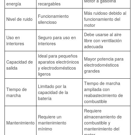
Motor a gasolina
energía
recargables
Más ruidoso debido al
Funcionamiento
Nivel de ruido
funcionamiento del
silencioso
motor
Debe usarse al aire
Uso en
Seguro para uso en
libre con ventilación
interiores
interiores
adecuada
Ideal para pequeños
Mayor potencia para
Capacidad de
aparatos electrónicos
electrodomésticos
salida
y electrodomésticos
grandes
ligeros
Tiempo de marcha
Limitado por la
Tiempo de
ampliada con
capacidad de la
marcha
reabastecimiento de
batería
combustible
Requiere
Requiere un
almacenamiento de
Mantenimiento
mantenimiento
combustible y
mínimo
mantenimiento del
motor