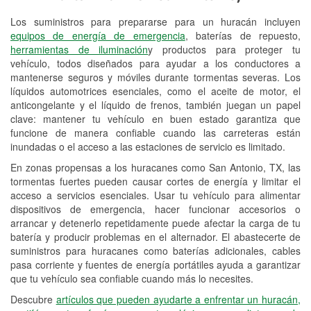
Los suministros para prepararse para un huracán incluyen
Reciclaje de baterías y aceite
equipos de energía de emergencia
, baterías de repuesto,
herramientas de iluminación
y productos para proteger tu
Instalación de bombillas de faros
vehículo, todos diseñados para ayudar a los conductores a
Instalación de limpiaparabrisas
mantenerse seguros y móviles durante tormentas severas. Los
líquidos automotrices esenciales, como el aceite de motor, el
Programa de Préstamo de
anticongelante y el líquido de frenos, también juegan un papel
clave: mantener tu vehículo en buen estado garantiza que
Herramientas
funcione de manera confiable cuando las carreteras están
inundadas o el acceso a las estaciones de servicio es limitado.
Rectificación de tambores y discos de
freno
En zonas propensas a los huracanes como San Antonio, TX, las
tormentas fuertes pueden causar cortes de energía y limitar el
Hurricane Supplies
acceso a servicios esenciales. Usar tu vehículo para alimentar
dispositivos de emergencia, hacer funcionar accesorios o
Tornado Supplies
arrancar y detenerlo repetidamente puede afectar la carga de tu
batería y producir problemas en el alternador. El abastecerte de
Conoce más
suministros para huracanes como baterías adicionales, cables
pasa corriente y fuentes de energía portátiles ayuda a garantizar
Idiomas adicionales
que tu vehículo sea confiable cuando más lo necesites.
Español
Descubre
artículos que pueden ayudarte a enfrentar un huracán,