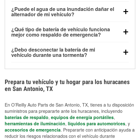
Una batería completamente cargada puede
¿Puede el agua de una inundación dañar el
alimentar pequeños accesorios durante un tiempo
alternador de mi vehículo?
limitado, pero el uso repetido sin conducir el vehículo
Sí. Los alternadores suelen estar montados en la
puede descargarla rápidamente. Se recomienda
¿Qué tipo de batería de vehículo funciona
parte baja del compartimento del motor y pueden
contar con un equipo de carga de respaldo para
mejor como respaldo de emergencia?
dañarse si se sumergen, lo que puede provocar una
cortes prolongados.
Las baterías AGM y marinas se usan comúnmente
falla en el sistema de carga y que la batería se agote
¿Debo desconectar la batería de mi
para aplicaciones de ciclo profundo porque son
días después de la exposición.
vehículo durante una tormenta?
selladas, resistentes a las vibraciones y más
Desconectarla puede ayudar a prevenir ciertas
adecuadas para ciclos repetidos de descarga
sobrecargas eléctricas, pero no te protegerá contra
profunda y recarga.
los daños por inundación. Evitar el agua estancada y
Prepara tu vehículo y tu hogar para los huracanes
preparar opciones de carga de respaldo son
en San Antonio, TX
medidas de protección más efectivas.
En O’Reilly Auto Parts de San Antonio, TX, tienes a tu disposición
suministros para prepararte ante los huracanes, incluyendo
baterías de respaldo
,
equipos de energía portátiles
,
herramientas de iluminación
,
líquidos para automotrices
, y
accesorios de emergencia
. Prepararte con anticipación ayuda a
reducir los riesgos relacionados con el vehículo durante