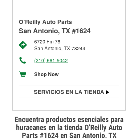
O'Reilly Auto Parts
San Antonio, TX #1624
6720 Fm 78
San Antonio, TX 78244
(210) 661-5042
Shop Now
SERVICIOS EN LA TIENDA
Prueba de batería
Prueba de alternadores y
Encuentra productos esenciales para
arrancadores
huracanes en la tienda O’Reilly Auto
Parts #1624 en San Antonio, TX
Revisión de la luz "Check Engine"