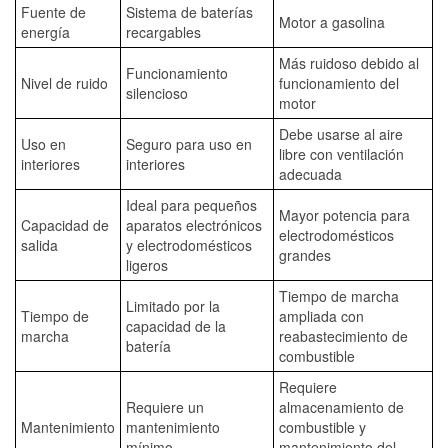
Fuente de
Sistema de baterías
Motor a gasolina
energía
recargables
Más ruidoso debido al
Funcionamiento
Nivel de ruido
funcionamiento del
silencioso
motor
Debe usarse al aire
Uso en
Seguro para uso en
libre con ventilación
interiores
interiores
adecuada
Ideal para pequeños
Mayor potencia para
Capacidad de
aparatos electrónicos
electrodomésticos
salida
y electrodomésticos
grandes
ligeros
Tiempo de marcha
Limitado por la
Tiempo de
ampliada con
capacidad de la
marcha
reabastecimiento de
batería
combustible
Requiere
Requiere un
almacenamiento de
Mantenimiento
mantenimiento
combustible y
mínimo
mantenimiento del