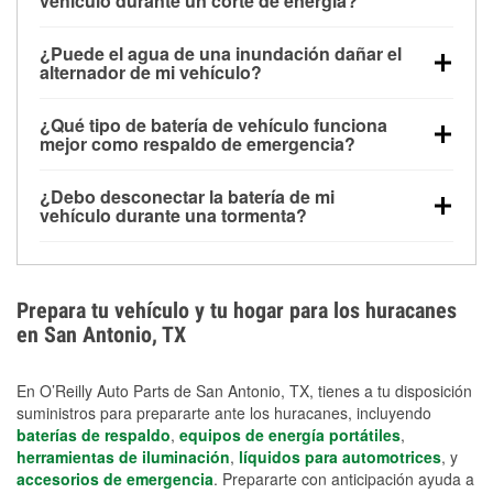
vehículo durante un corte de energía?
Una batería completamente cargada puede
¿Puede el agua de una inundación dañar el
alimentar pequeños accesorios durante un tiempo
alternador de mi vehículo?
limitado, pero el uso repetido sin conducir el vehículo
Sí. Los alternadores suelen estar montados en la
puede descargarla rápidamente. Se recomienda
¿Qué tipo de batería de vehículo funciona
parte baja del compartimento del motor y pueden
contar con un equipo de carga de respaldo para
mejor como respaldo de emergencia?
dañarse si se sumergen, lo que puede provocar una
cortes prolongados.
Las baterías AGM y marinas se usan comúnmente
falla en el sistema de carga y que la batería se agote
¿Debo desconectar la batería de mi
para aplicaciones de ciclo profundo porque son
días después de la exposición.
vehículo durante una tormenta?
selladas, resistentes a las vibraciones y más
Desconectarla puede ayudar a prevenir ciertas
adecuadas para ciclos repetidos de descarga
sobrecargas eléctricas, pero no te protegerá contra
profunda y recarga.
los daños por inundación. Evitar el agua estancada y
Prepara tu vehículo y tu hogar para los huracanes
preparar opciones de carga de respaldo son
en San Antonio, TX
medidas de protección más efectivas.
En O’Reilly Auto Parts de San Antonio, TX, tienes a tu disposición
suministros para prepararte ante los huracanes, incluyendo
baterías de respaldo
,
equipos de energía portátiles
,
herramientas de iluminación
,
líquidos para automotrices
, y
accesorios de emergencia
. Prepararte con anticipación ayuda a