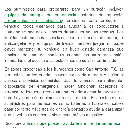
Los suministros para prepararse para un huracán incluyen
Reciclaje de baterías y aceite
equipos de energía de emergencia
, baterías de repuesto,
herramientas de iluminación
y productos para proteger tu
Instalación de bombillas de faros
vehículo, todos diseñados para ayudar a los conductores a
Instalación de limpiaparabrisas
mantenerse seguros y móviles durante tormentas severas. Los
líquidos automotrices esenciales, como el aceite de motor, el
Programa de Préstamo de
anticongelante y el líquido de frenos, también juegan un papel
clave: mantener tu vehículo en buen estado garantiza que
Herramientas
funcione de manera confiable cuando las carreteras están
inundadas o el acceso a las estaciones de servicio es limitado.
Mezcla de pinturas
En zonas propensas a los huracanes como San Antonio, TX, las
Rectificación de tambores y discos de
tormentas fuertes pueden causar cortes de energía y limitar el
freno
acceso a servicios esenciales. Usar tu vehículo para alimentar
dispositivos de emergencia, hacer funcionar accesorios o
Hurricane Supplies
arrancar y detenerlo repetidamente puede afectar la carga de tu
batería y producir problemas en el alternador. El abastecerte de
Tornado Supplies
suministros para huracanes como baterías adicionales, cables
pasa corriente y fuentes de energía portátiles ayuda a garantizar
Conoce más
que tu vehículo sea confiable cuando más lo necesites.
Idiomas adicionales
Descubre
artículos que pueden ayudarte a enfrentar un huracán,