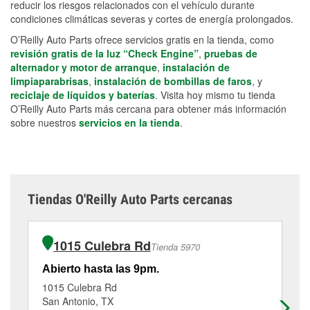
reducir los riesgos relacionados con el vehículo durante
condiciones climáticas severas y cortes de energía prolongados.
O’Reilly Auto Parts ofrece servicios gratis en la tienda, como
revisión gratis de la luz “Check Engine”
,
pruebas de
alternador y motor de arranque
,
instalación de
limpiaparabrisas
,
instalación de bombillas de faros
, y
reciclaje de líquidos y baterías
. Visita hoy mismo tu tienda
O’Reilly Auto Parts más cercana para obtener más información
sobre nuestros
servicios en la tienda
.
Tiendas O'Reilly Auto Parts cercanas
1015 Culebra Rd
Tienda 5970
Abierto hasta las 9pm.
Ab
1015 Culebra Rd
45
San Antonio, TX
Sa