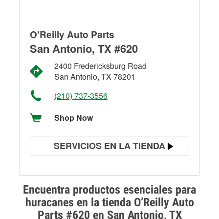
O'Reilly Auto Parts
San Antonio, TX #620
2400 Fredericksburg Road
San Antonio, TX 78201
(210) 737-3556
Shop Now
SERVICIOS EN LA TIENDA
Prueba de batería
Prueba de alternadores y
Encuentra productos esenciales para
arrancadores
huracanes en la tienda O’Reilly Auto
Parts #620 en San Antonio, TX
Revisión de la luz "Check Engine"