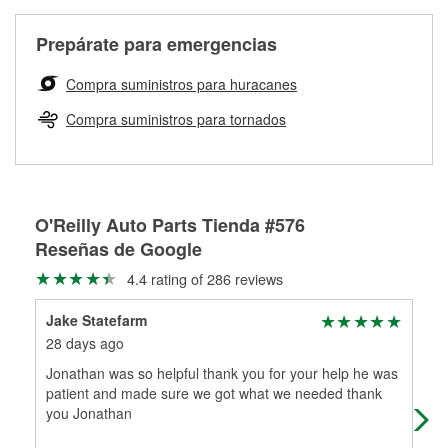
Más información sobre el Programa de Préstamo de
ser rectificados con seguridad. Si tus tambores o discos no
Herramientas de O'Reilly
pueden ser reutilizados, podemos ayudarte a encontrar las
Prepárate para emergencias
partes de reemplazo correctas para tu reparación.
Rectificación de tambores y discos de freno
Compra suministros para huracanes
Compra suministros para tornados
O'Reilly Auto Parts Tienda #576
Reseñas de Google
4.4 rating of 286 reviews
Jake Statefarm
Ern
28 days ago
30 
Jonathan was so helpful thank you for your help he was
Emp
patient and made sure we got what we needed thank
a h
you Jonathan