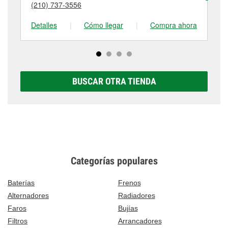
(210) 737-3556
(2
tienda #576 para obtener más información.
Detalles
|
Cómo llegar
|
Compra ahora
De
BUSCAR OTRA TIENDA
Categorías populares
Baterías
Frenos
Alternadores
Radiadores
Faros
Bujías
Filtros
Arrancadores