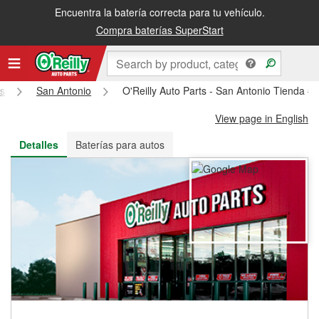
Encuentra la batería correcta para tu vehículo.
Recibe tu orden gratis al día siguiente o recógela en la tienda
Compra baterías SuperStart
s
San Antonio
O'Reilly Auto Parts - San Antonio Tienda #
View page in English
Detalles
Baterías para autos