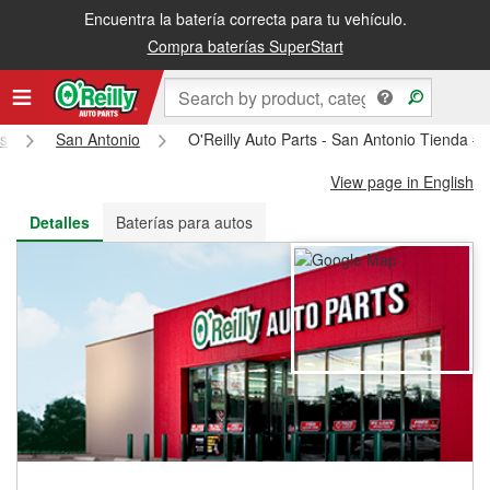
Encuentra la batería correcta para tu vehículo.
Recibe tu orden gratis al día siguiente o recógela en la tienda
Compra baterías SuperStart
s
San Antonio
O'Reilly Auto Parts - San Antonio Tienda #
View page in English
Detalles
Baterías para autos