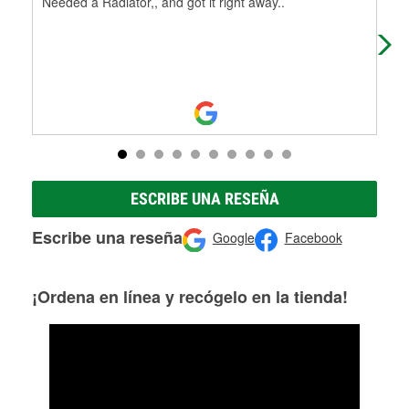
Needed a Radiator,, and got it right away..
I w
did
O’R
ESCRIBE UNA RESEÑA
Escribe una reseña
Google
Facebook
¡Ordena en línea y recógelo en la tienda!