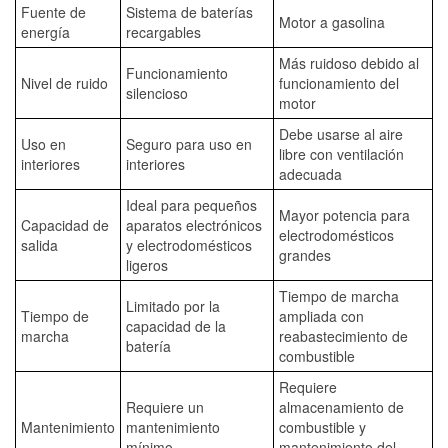
Fuente de
Sistema de baterías
Motor a gasolina
energía
recargables
Más ruidoso debido al
Funcionamiento
Nivel de ruido
funcionamiento del
silencioso
motor
Debe usarse al aire
Uso en
Seguro para uso en
libre con ventilación
interiores
interiores
adecuada
Ideal para pequeños
Mayor potencia para
Capacidad de
aparatos electrónicos
electrodomésticos
salida
y electrodomésticos
grandes
ligeros
Tiempo de marcha
Limitado por la
Tiempo de
ampliada con
capacidad de la
marcha
reabastecimiento de
batería
combustible
Requiere
Requiere un
almacenamiento de
Mantenimiento
mantenimiento
combustible y
mínimo
mantenimiento del