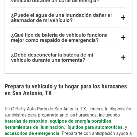
vehículo durante un corte de energía?
Una batería completamente cargada puede
¿Puede el agua de una inundación dañar el
alimentar pequeños accesorios durante un tiempo
alternador de mi vehículo?
limitado, pero el uso repetido sin conducir el vehículo
Sí. Los alternadores suelen estar montados en la
puede descargarla rápidamente. Se recomienda
¿Qué tipo de batería de vehículo funciona
parte baja del compartimento del motor y pueden
contar con un equipo de carga de respaldo para
mejor como respaldo de emergencia?
dañarse si se sumergen, lo que puede provocar una
cortes prolongados.
Las baterías AGM y marinas se usan comúnmente
falla en el sistema de carga y que la batería se agote
¿Debo desconectar la batería de mi
para aplicaciones de ciclo profundo porque son
días después de la exposición.
vehículo durante una tormenta?
selladas, resistentes a las vibraciones y más
Desconectarla puede ayudar a prevenir ciertas
adecuadas para ciclos repetidos de descarga
sobrecargas eléctricas, pero no te protegerá contra
profunda y recarga.
los daños por inundación. Evitar el agua estancada y
Prepara tu vehículo y tu hogar para los huracanes
preparar opciones de carga de respaldo son
en San Antonio, TX
medidas de protección más efectivas.
En O’Reilly Auto Parts de San Antonio, TX, tienes a tu disposición
suministros para prepararte ante los huracanes, incluyendo
baterías de respaldo
,
equipos de energía portátiles
,
herramientas de iluminación
,
líquidos para automotrices
, y
accesorios de emergencia
. Prepararte con anticipación ayuda a