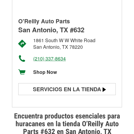
O'Reilly Auto Parts
San Antonio, TX #632
1861 South W W White Road
San Antonio, TX 78220
(210) 337-8634
Shop Now
SERVICIOS EN LA TIENDA
Prueba de batería
Prueba de alternadores y
Encuentra productos esenciales para
arrancadores
huracanes en la tienda O’Reilly Auto
Parts #632 en San Antonio, TX
Revisión de la luz "Check Engine"