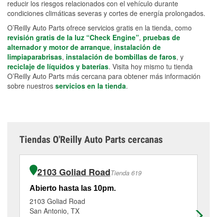
reducir los riesgos relacionados con el vehículo durante
condiciones climáticas severas y cortes de energía prolongados.
O’Reilly Auto Parts ofrece servicios gratis en la tienda, como
revisión gratis de la luz “Check Engine”
,
pruebas de
alternador y motor de arranque
,
instalación de
limpiaparabrisas
,
instalación de bombillas de faros
, y
reciclaje de líquidos y baterías
. Visita hoy mismo tu tienda
O’Reilly Auto Parts más cercana para obtener más información
sobre nuestros
servicios en la tienda
.
Tiendas O'Reilly Auto Parts cercanas
2103 Goliad Road
Tienda 619
Abierto hasta las 10pm.
Ab
2103 Goliad Road
37
San Antonio, TX
Sa