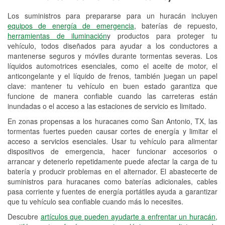
Los suministros para prepararse para un huracán incluyen
Reciclaje de baterías y aceite
equipos de energía de emergencia
, baterías de repuesto,
herramientas de iluminación
y productos para proteger tu
Instalación de bombillas de faros
vehículo, todos diseñados para ayudar a los conductores a
Instalación de limpiaparabrisas
mantenerse seguros y móviles durante tormentas severas. Los
líquidos automotrices esenciales, como el aceite de motor, el
Programa de Préstamo de
anticongelante y el líquido de frenos, también juegan un papel
clave: mantener tu vehículo en buen estado garantiza que
Herramientas
funcione de manera confiable cuando las carreteras están
inundadas o el acceso a las estaciones de servicio es limitado.
Mezcla de pinturas
En zonas propensas a los huracanes como San Antonio, TX, las
Rectificación de tambores y discos de
tormentas fuertes pueden causar cortes de energía y limitar el
freno
acceso a servicios esenciales. Usar tu vehículo para alimentar
dispositivos de emergencia, hacer funcionar accesorios o
Hurricane Supplies
arrancar y detenerlo repetidamente puede afectar la carga de tu
batería y producir problemas en el alternador. El abastecerte de
Tornado Supplies
suministros para huracanes como baterías adicionales, cables
pasa corriente y fuentes de energía portátiles ayuda a garantizar
Conoce más
que tu vehículo sea confiable cuando más lo necesites.
Idiomas adicionales
Descubre
artículos que pueden ayudarte a enfrentar un huracán,