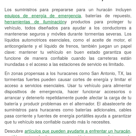
Los suministros para prepararse para un huracán incluyen
Reciclaje de baterías y aceite
equipos de energía de emergencia
, baterías de repuesto,
herramientas de iluminación
y productos para proteger tu
Instalación de bombillas de faros
vehículo, todos diseñados para ayudar a los conductores a
Instalación de limpiaparabrisas
mantenerse seguros y móviles durante tormentas severas. Los
líquidos automotrices esenciales, como el aceite de motor, el
Programa de Préstamo de
anticongelante y el líquido de frenos, también juegan un papel
clave: mantener tu vehículo en buen estado garantiza que
Herramientas
funcione de manera confiable cuando las carreteras están
inundadas o el acceso a las estaciones de servicio es limitado.
Rectificación de tambores y discos de
freno
En zonas propensas a los huracanes como San Antonio, TX, las
tormentas fuertes pueden causar cortes de energía y limitar el
Hurricane Supplies
acceso a servicios esenciales. Usar tu vehículo para alimentar
dispositivos de emergencia, hacer funcionar accesorios o
Tornado Supplies
arrancar y detenerlo repetidamente puede afectar la carga de tu
batería y producir problemas en el alternador. El abastecerte de
Conoce más
suministros para huracanes como baterías adicionales, cables
pasa corriente y fuentes de energía portátiles ayuda a garantizar
que tu vehículo sea confiable cuando más lo necesites.
Descubre
artículos que pueden ayudarte a enfrentar un huracán,