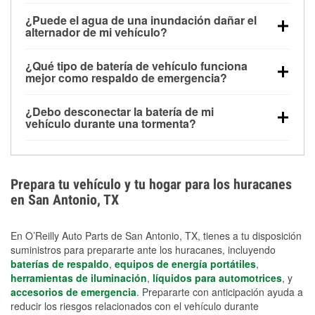
Una batería completamente cargada puede
¿Puede el agua de una inundación dañar el
alimentar pequeños accesorios durante un tiempo
alternador de mi vehículo?
limitado, pero el uso repetido sin conducir el vehículo
Sí. Los alternadores suelen estar montados en la
puede descargarla rápidamente. Se recomienda
¿Qué tipo de batería de vehículo funciona
parte baja del compartimento del motor y pueden
contar con un equipo de carga de respaldo para
mejor como respaldo de emergencia?
dañarse si se sumergen, lo que puede provocar una
cortes prolongados.
Las baterías AGM y marinas se usan comúnmente
falla en el sistema de carga y que la batería se agote
¿Debo desconectar la batería de mi
para aplicaciones de ciclo profundo porque son
días después de la exposición.
vehículo durante una tormenta?
selladas, resistentes a las vibraciones y más
Desconectarla puede ayudar a prevenir ciertas
adecuadas para ciclos repetidos de descarga
sobrecargas eléctricas, pero no te protegerá contra
profunda y recarga.
los daños por inundación. Evitar el agua estancada y
Prepara tu vehículo y tu hogar para los huracanes
preparar opciones de carga de respaldo son
en San Antonio, TX
medidas de protección más efectivas.
En O’Reilly Auto Parts de San Antonio, TX, tienes a tu disposición
suministros para prepararte ante los huracanes, incluyendo
baterías de respaldo
,
equipos de energía portátiles
,
herramientas de iluminación
,
líquidos para automotrices
, y
accesorios de emergencia
. Prepararte con anticipación ayuda a
reducir los riesgos relacionados con el vehículo durante