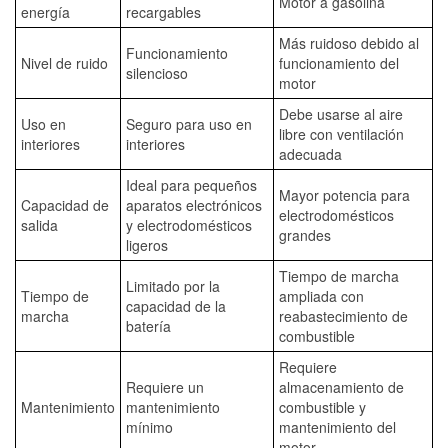
Motor a gasolina
energía
recargables
Más ruidoso debido al
Funcionamiento
Nivel de ruido
funcionamiento del
silencioso
motor
Debe usarse al aire
Uso en
Seguro para uso en
libre con ventilación
interiores
interiores
adecuada
Ideal para pequeños
Mayor potencia para
Capacidad de
aparatos electrónicos
electrodomésticos
salida
y electrodomésticos
grandes
ligeros
Tiempo de marcha
Limitado por la
Tiempo de
ampliada con
capacidad de la
marcha
reabastecimiento de
batería
combustible
Requiere
Requiere un
almacenamiento de
Mantenimiento
mantenimiento
combustible y
mínimo
mantenimiento del
motor