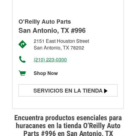
O'Reilly Auto Parts
San Antonio, TX #996
2151 East Houston Street
San Antonio, TX 78202
(210) 223-0300
Shop Now
SERVICIOS EN LA TIENDA
Prueba de batería
Prueba de alternadores y
Encuentra productos esenciales para
arrancadores
huracanes en la tienda O’Reilly Auto
Parts #996 en San Antonio, TX
Revisión de la luz "Check Engine"