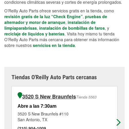
condiciones climáticas severas y cortes de energía prolongados.
O’Reilly Auto Parts ofrece servicios gratis en la tienda, como
revisión gratis de la luz “Check Engine”
,
pruebas de
alternador y motor de arranque
,
instalación de
limpiaparabrisas
,
instalación de bombillas de faros
, y
reciclaje de líquidos y baterías
. Visita hoy mismo tu tienda
O’Reilly Auto Parts más cercana para obtener más información
sobre nuestros
servicios en la tienda
.
Tiendas O'Reilly Auto Parts cercanas
3520 S New Braunfels
Tienda 5563
Abre a las 7:30am
Ab
3520 S New Braunfels #110
18
San Antonio, TX
Sa
(210) 904-1009
(2