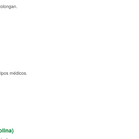
rolongan.
uipos médicos.
lina)