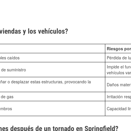
viendas y los vehículos?
Riesgos por
bles caídos
Pérdida de lu
Impide el fu
 de suministro
vehículos va
ñar o desplazar estas estructuras, provocando la
Daños mater
s de gas
Irritación res
ombros
Capacidad li
es después de un tornado en Springfield?