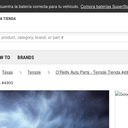
cuentra la batería correcta para tu vehículo.
Compra baterías SuperSta
LA TIENDA
W TO
BRANDS
Texas
Temple
O'Reilly Auto Parts - Temple Tienda #4
a #4900