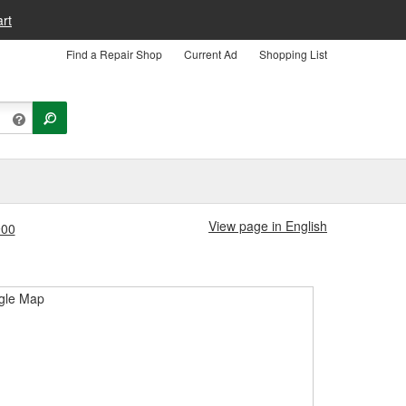
rt
Find a Repair Shop
Current Ad
Shopping List
View page in English
900