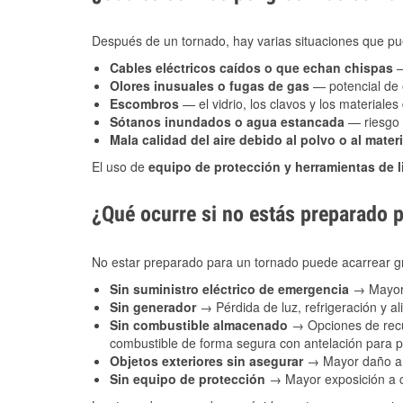
Después de un tornado, hay varias situaciones que pu
Cables eléctricos caídos o que echan chispas
—
Olores inusuales o fugas de gas
— potencial de 
Escombros
— el vidrio, los clavos y los materiale
Sótanos inundados o agua estancada
— riesgo 
Mala calidad del aire debido al polvo o al materi
El uso de
equipo de protección y herramientas de 
¿Qué ocurre si no estás preparado 
No estar preparado para un tornado puede acarrear g
Sin suministro eléctrico de emergencia
→ Mayor 
Sin generador
→ Pérdida de luz, refrigeración y al
Sin combustible almacenado
→ Opciones de recu
combustible de forma segura con antelación para
Objetos exteriores sin asegurar
→ Mayor daño a 
Sin equipo de protección
→ Mayor exposición a co