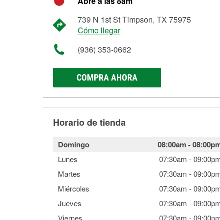
Abre a las 8am
739 N 1st St Timpson, TX 75975
Cómo llegar
(936) 353-0662
COMPRA AHORA
Horario de tienda
Domingo
08:00am
-
08:00p
Lunes
07:30am
-
09:00p
Martes
07:30am
-
09:00p
Miércoles
07:30am
-
09:00p
Jueves
07:30am
-
09:00p
Viernes
07:30am
-
09:00p