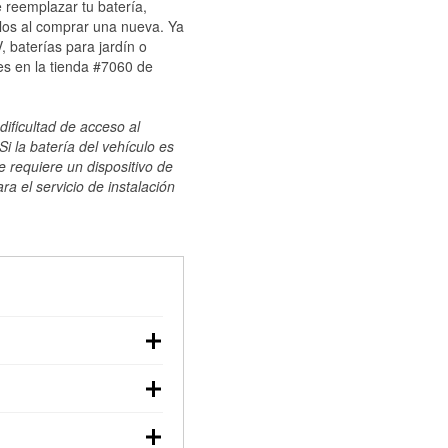
 reemplazar tu batería,
ulos al comprar una nueva. Ya
 baterías para jardín o
es en la tienda #7060 de
dificultad de acceso al
i la batería del vehículo es
e requiere un dispositivo de
ra el servicio de instalación
ilizar un multímetro:
voltaje: una batería en
er que las baterías
or, faros tenues,
 incluiría realizar una
es de que la batería