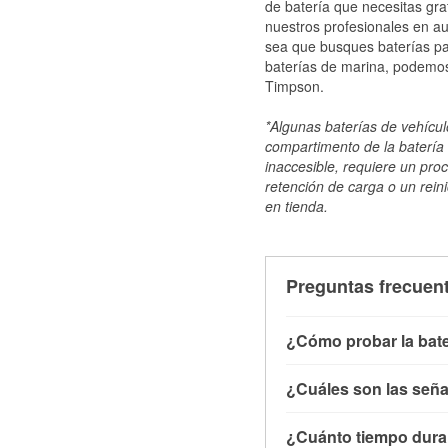
de batería que necesitas gra
nuestros profesionales en au
sea que busques baterías par
baterías de marina, podemos
Timpson.
*Algunas baterías de vehículo
compartimento de la batería 
inaccesible, requiere un pro
retención de carga o un reini
en tienda.
Preguntas frecuent
¿Cómo probar la bate
Puedes probar la bater
¿Cuáles son las señal
con el vehículo apagado
buen estado y totalmen
Una batería débil suel
¿Cuánto tiempo duran
descargadas a veces pu
chasquidos al girar la 