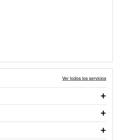
Ver todos los servicios
 autos, camionetas, SUVs, vehículos comerciales y
 probarse dentro o fuera del vehículo y cargarse en
uno de nuestros profesionales te ayudará a encontrar
otor de arranque o alternador. Lleva tu vehículo a tu
y arranque en el estacionamiento, o desmonta el
rueben.