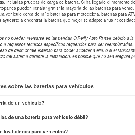
tis, incluidas pruebas de carga de batería. Si ha llegado el momento de
topartes pueden instalar gratis* la mayoría de las baterías para vehíc
a vehículo cerca de mí o baterías para motocicleta, baterías para ATV,
 ayudarte a encontrar la batería que mejor se adapte a tus necesidad
s no pueden revisarse en las tiendas O'Reilly Auto Parts® debido a la 
o a requisitos técnicos específicos requeridos para ser reemplazadas. S
ceso de desmontaje extenso para poder acceder a ella, o si el fabricant
cio del sistema durante la instalación, es posible que no sea elegible pa
es sobre las baterías para vehículos
ría de un vehículo?
ía de un vehículo de varias maneras. El método más rápido es ut
es de una batería para vehículo débil?
, conecta los cables a las terminales de la batería y verifica el 
te cargada debería indicar unos 12.6 voltios. Es importante sab
e dar algunas señales de advertencia. Un arranque lento del mot
 las baterías para vehículos?
eden mostrar una carga completa, y un diagnóstico más preciso
llave o luces de advertencia en el tablero pueden ser indicacion