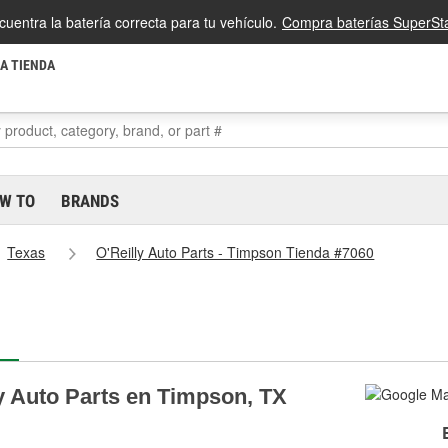
cuentra la batería correcta para tu vehículo.
Compra baterías SuperSta
LA TIENDA
W TO
BRANDS
Texas
O'Reilly Auto Parts - Timpson Tienda #7060
ly Auto Parts en Timpson, TX