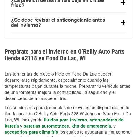
la congelación y ayuda a disolver la sal y la nieve
arranque.
fríos?
derretida en la carretera para mejorar la visibilidad.
Sí. La presión de las llantas normalmente disminuye
¿Se debe revisar el anticongelante antes
alrededor de 1 PSI por cada 10 °F que baja la
del invierno?
temperatura. Puedes obtener más información sobre
Sí. Una mezcla adecuada del anticongelante protege
la baja presión en invierno en nuestro artículo.
el motor contra la congelación, las grietas internas y
el sobrecalentamiento en condiciones de frío
Prepárate para el invierno en O’Reilly Auto Parts
extremo. Aprende cómo comprobar la protección
tienda #2118 en Fond Du Lac, WI
anticongelante en nuestra sección How-To.
Las tormentas de nieve o hielo en Fond Du Lac pueden
desarrollarse rápidamente, especialmente cuando las
temperaturas bajan durante la noche. Preparar tu vehículo antes
de una tormenta mejora la confiabilidad, la seguridad y el
desempeño de arranque en frío.
Los suministros para tormentas de nieve están disponibles en tu
tienda local de O’Reilly Auto Parts 528 W Johnson St en Fond Du
Lac, WI, incluyendo
fluidos para invierno
,
arrancadores de
batería
y
baterías automotrices
,
kits de emergencia
, y
accesorios para clima frío
los cuales te ayudarán a mantenerte