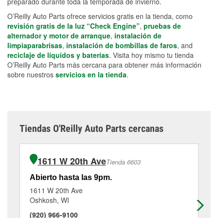
preparado durante toda la temporada de invierno.
O’Reilly Auto Parts ofrece servicios gratis en la tienda, como
revisión gratis de la luz “Check Engine”
,
pruebas de
alternador y motor de arranque
,
instalación de
limpiaparabrisas
,
instalación de bombillas de faros
, and
reciclaje de líquidos y baterías
. Visita hoy mismo tu tienda
O’Reilly Auto Parts más cercana para obtener más información
sobre nuestros
servicios en la tienda
.
Tiendas O'Reilly Auto Parts cercanas
1611 W 20th Ave
Tienda 6603
Abierto hasta las 9pm.
Ab
1611 W 20th Ave
92
Oshkosh, WI
Wa
(920) 966-9100
(9