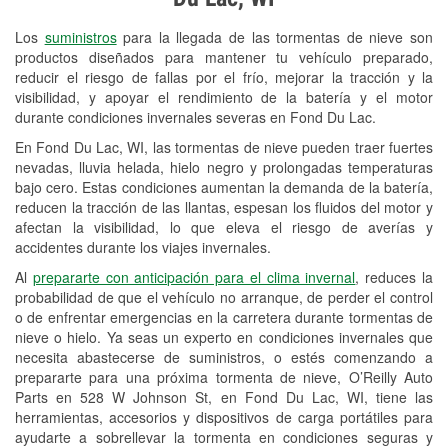
Revisión de la luz "Check Engine"
Los
suministros
para la llegada de las tormentas de nieve son
Reciclaje de baterías y aceite
productos diseñados para mantener tu vehículo preparado,
reducir el riesgo de fallas por el frío, mejorar la tracción y la
Instalación de bombillas de faros
visibilidad, y apoyar el rendimiento de la batería y el motor
Instalación de limpiaparabrisas
durante condiciones invernales severas en Fond Du Lac.
En Fond Du Lac, WI, las tormentas de nieve pueden traer fuertes
Programa de Préstamo de
nevadas, lluvia helada, hielo negro y prolongadas temperaturas
Herramientas
bajo cero. Estas condiciones aumentan la demanda de la batería,
reducen la tracción de las llantas, espesan los fluidos del motor y
Rectificación de tambores y discos de
afectan la visibilidad, lo que eleva el riesgo de averías y
freno
accidentes durante los viajes invernales.
Al
prepararte con anticipación para el clima invernal
, reduces la
Snowstorm Supplies
probabilidad de que el vehículo no arranque, de perder el control
o de enfrentar emergencias en la carretera durante tormentas de
Tornado Supplies
nieve o hielo. Ya seas un experto en condiciones invernales que
Conoce más
necesita abastecerse de suministros, o estés comenzando a
prepararte para una próxima tormenta de nieve, O’Reilly Auto
Parts en 528 W Johnson St, en Fond Du Lac, WI, tiene las
herramientas, accesorios y dispositivos de carga portátiles para
ayudarte a sobrellevar la tormenta en condiciones seguras y