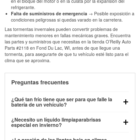
en el bloque del motor o en la culata por la expansión del
refrigerante.
Falta de suministros de emergencia
→ Posible exposición a
condiciones peligrosas si quedas varado en la carretera.
Las tormentas invernales pueden convertir problemas de
mantenimiento menores en fallas mecánicas graves. Encuentra
las partes y suministros que necesitas en la tienda O’Reilly Auto
Parts #2118 en Fond Du Lac, WI, antes de que llegue una
tormenta, para asegurarte de que tu vehículo esté listo para el
clima que se aproxima.
Preguntas frecuentes
¿Qué tan frío tiene que ser para que falle la
batería de un vehículo?
La capacidad de la batería comienza a disminuir por
¿Necesito un líquido limpiaparabrisas
debajo de los 32 °F y puede perder hasta la mitad de
especial en invierno?
su potencia de arranque cerca de los 0 °F, lo que
Sí. El líquido limpiaparabrisas para invierno resiste
aumenta la probabilidad de que el vehículo no
¿La presión de las llantas baja en climas