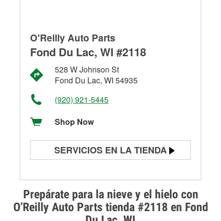
O'Reilly Auto Parts
Fond Du Lac, WI #2118
528 W Johnson St
Fond Du Lac, WI 54935
(920) 921-5445
Shop Now
SERVICIOS EN LA TIENDA
Prueba de batería
Prueba de alternadores y
Prepárate para la nieve y el hielo con
arrancadores
O’Reilly Auto Parts tienda #2118 en Fond
Du Lac, WI