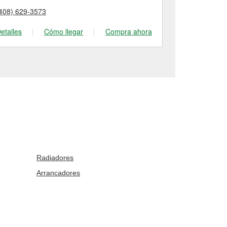
408) 629-3573
(408) 559-71
etalles
|
Cómo llegar
|
Compra ahora
Detalles
|
Radiadores
Arrancadores