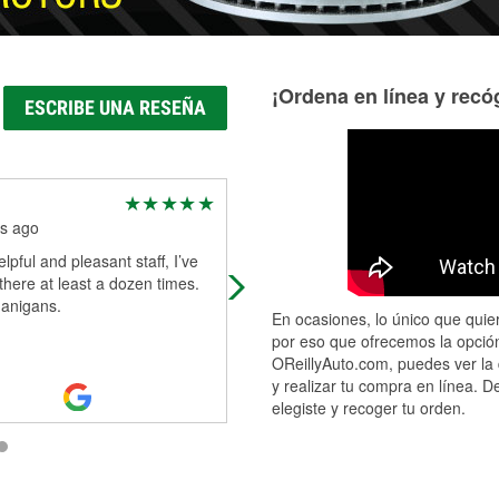
¡Ordena en línea y recóg
ESCRIBE UNA RESEÑA
Alybaev Talasbek
s ago
7 months ago
lpful and pleasant staff, I’ve
The best store, the store manager
there at least a dozen times.
always kind. Especially today Mr.
anigans.
Pedro helped us with all we needed
En ocasiones, lo único que quier
really appreciate his help
por eso que ofrecemos la opción
OReillyAuto.com, puedes ver la 
y realizar tu compra en línea. D
elegiste y recoger tu orden.