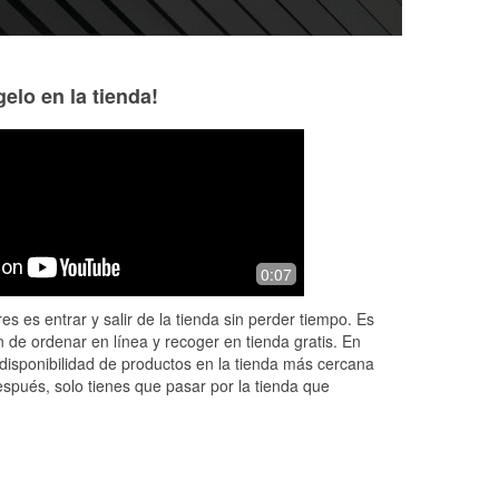
elo en la tienda!
Vanessa Salfen
Alex Simonpour
8 months ago
8 months ago
s
Had a great experience today when
I walked into the 
0:07
my husband and I came in to replace
overwhelmed, star
, I
a car battery - they had a good
steering pulley t
es es entrar y salir de la tienda sin perder tiempo. Es
selection to choose from and Darryl
me in my driveway
 de ordenar en línea y recoger en tienda gratis. En
was inc
...
Read More
Ente
...
Read Mor
disponibilidad de productos en la tienda más cercana
espués, solo tienes que pasar por la tienda que