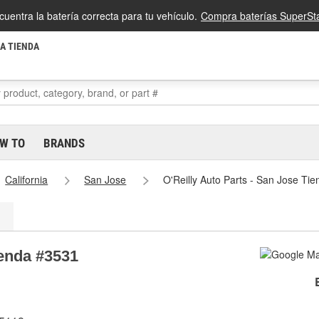
cuentra la batería correcta para tu vehículo.
Compra baterías SuperSta
LA TIENDA
W TO
BRANDS
California
San Jose
O'Reilly Auto Parts - San Jose Ti
ienda #3531