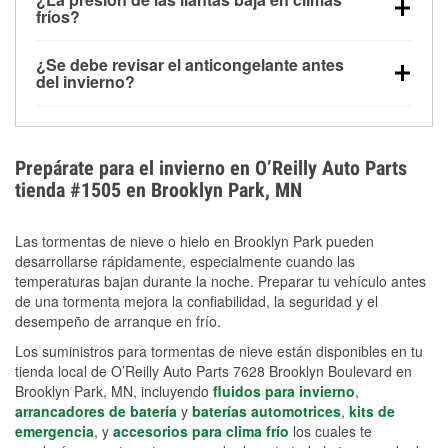
la congelación y ayuda a disolver la sal y la nieve
arranque.
fríos?
derretida en la carretera para mejorar la visibilidad.
Sí. La presión de las llantas normalmente disminuye
¿Se debe revisar el anticongelante antes
alrededor de 1 PSI por cada 10 °F que baja la
del invierno?
temperatura. Puedes obtener más información sobre
Sí. Una mezcla adecuada del anticongelante protege
la baja presión en invierno en nuestro artículo.
el motor contra la congelación, las grietas internas y
el sobrecalentamiento en condiciones de frío
Prepárate para el invierno en O’Reilly Auto Parts
extremo. Aprende cómo comprobar la protección
tienda #1505 en Brooklyn Park, MN
anticongelante en nuestra sección How-To.
Las tormentas de nieve o hielo en Brooklyn Park pueden
desarrollarse rápidamente, especialmente cuando las
temperaturas bajan durante la noche. Preparar tu vehículo antes
de una tormenta mejora la confiabilidad, la seguridad y el
desempeño de arranque en frío.
Los suministros para tormentas de nieve están disponibles en tu
tienda local de O’Reilly Auto Parts 7628 Brooklyn Boulevard en
Brooklyn Park, MN, incluyendo
fluidos para invierno
,
arrancadores de batería
y
baterías automotrices
,
kits de
emergencia
, y
accesorios para clima frío
los cuales te