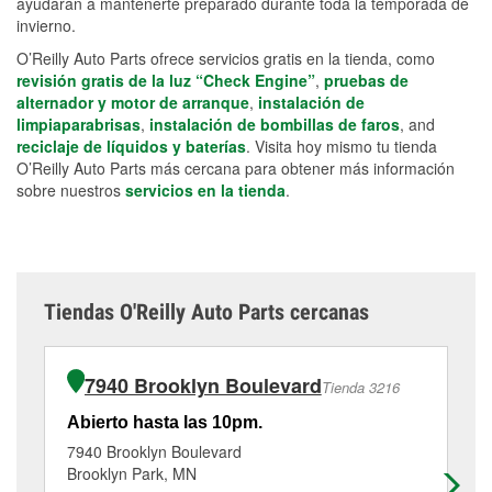
ayudarán a mantenerte preparado durante toda la temporada de
invierno.
O’Reilly Auto Parts ofrece servicios gratis en la tienda, como
revisión gratis de la luz “Check Engine”
,
pruebas de
alternador y motor de arranque
,
instalación de
limpiaparabrisas
,
instalación de bombillas de faros
, and
reciclaje de líquidos y baterías
. Visita hoy mismo tu tienda
O’Reilly Auto Parts más cercana para obtener más información
sobre nuestros
servicios en la tienda
.
Tiendas O'Reilly Auto Parts cercanas
7940 Brooklyn Boulevard
Tienda 3216
Abierto hasta las 10pm.
Ab
7940 Brooklyn Boulevard
69
Brooklyn Park, MN
Cr