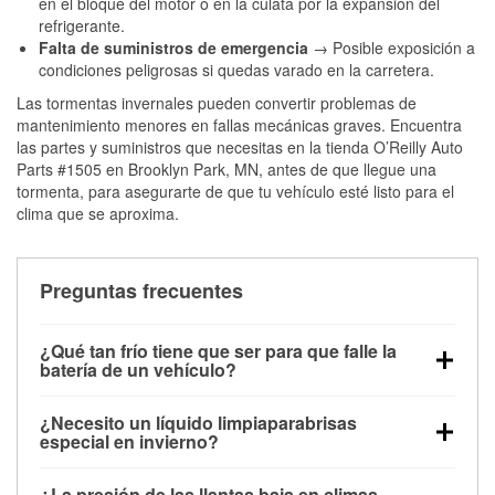
en el bloque del motor o en la culata por la expansión del
refrigerante.
Falta de suministros de emergencia
→ Posible exposición a
condiciones peligrosas si quedas varado en la carretera.
Las tormentas invernales pueden convertir problemas de
mantenimiento menores en fallas mecánicas graves. Encuentra
las partes y suministros que necesitas en la tienda O’Reilly Auto
Parts #1505 en Brooklyn Park, MN, antes de que llegue una
tormenta, para asegurarte de que tu vehículo esté listo para el
clima que se aproxima.
Preguntas frecuentes
¿Qué tan frío tiene que ser para que falle la
batería de un vehículo?
La capacidad de la batería comienza a disminuir por
¿Necesito un líquido limpiaparabrisas
debajo de los 32 °F y puede perder hasta la mitad de
especial en invierno?
su potencia de arranque cerca de los 0 °F, lo que
Sí. El líquido limpiaparabrisas para invierno resiste
aumenta la probabilidad de que el vehículo no
¿La presión de las llantas baja en climas