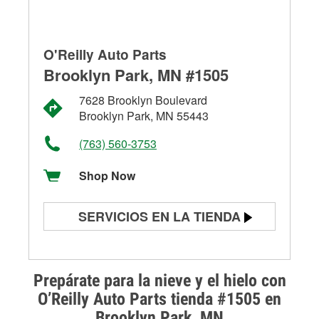
O'Reilly Auto Parts
Brooklyn Park, MN #1505
7628 Brooklyn Boulevard
Brooklyn Park, MN 55443
(763) 560-3753
Shop Now
SERVICIOS EN LA TIENDA
Prueba de batería
Prueba de alternadores y
Prepárate para la nieve y el hielo con
arrancadores
O’Reilly Auto Parts tienda #1505 en
Brooklyn Park, MN