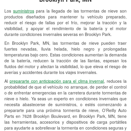
Revisión de la luz "Check Engine"
Los
suministros
para la llegada de las tormentas de nieve son
Reciclaje de baterías y aceite
productos diseñados para mantener tu vehículo preparado,
reducir el riesgo de fallas por el frío, mejorar la tracción y la
Instalación de bombillas de faros
visibilidad, y apoyar el rendimiento de la batería y el motor
Instalación de limpiaparabrisas
durante condiciones invernales severas en Brooklyn Park.
En Brooklyn Park, MN, las tormentas de nieve pueden traer
Programa de Préstamo de
fuertes nevadas, lluvia helada, hielo negro y prolongadas
Herramientas
temperaturas bajo cero. Estas condiciones aumentan la demanda
de la batería, reducen la tracción de las llantas, espesan los
Rectificación de tambores y discos de
fluidos del motor y afectan la visibilidad, lo que eleva el riesgo de
freno
averías y accidentes durante los viajes invernales.
Al
prepararte con anticipación para el clima invernal
, reduces la
Snowstorm Supplies
probabilidad de que el vehículo no arranque, de perder el control
o de enfrentar emergencias en la carretera durante tormentas de
Tornado Supplies
nieve o hielo. Ya seas un experto en condiciones invernales que
Conoce más
necesita abastecerse de suministros, o estés comenzando a
prepararte para una próxima tormenta de nieve, O’Reilly Auto
Parts en 7628 Brooklyn Boulevard, en Brooklyn Park, MN, tiene
las herramientas, accesorios y dispositivos de carga portátiles
para ayudarte a sobrellevar la tormenta en condiciones seguras y