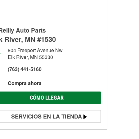
Reilly Auto Parts
k River, MN #1530
804 Freeport Avenue Nw
Elk River, MN 55330
(763) 441-5160
Compra ahora
CÓMO LLEGAR
SERVICIOS EN LA TIENDA
Prueba de batería