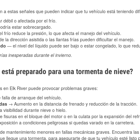
 a estas señales que pueden indicar que tu vehículo está teniendo difi
 débil o afectada por el frío.
podría estar sobrecargado.
l frío reduce la presión, lo que afecta el manejo del vehículo.
e la dirección asistida o las llantas frías pueden dificultar el manejo.
ado
— el nivel del líquido puede ser bajo o estar congelado, lo que reduc
ías inesperadas durante el invierno.
está preparado para una tormenta de nieve?
es en Elk River puede provocar problemas graves:
 falla de arranque del vehículo.
adas
→ Aumento en la distancia de frenado y reducción de la tracción.
 visibilidad durante nieve o hielo.
 fisuras en el bloque del motor o en la culata por la expansión del refr
posición a condiciones peligrosas si quedas varado en la carretera.
de mantenimiento menores en fallas mecánicas graves. Encuentra las p
ue llegue una tormenta, para asegurarte de que tu vehículo esté listo 