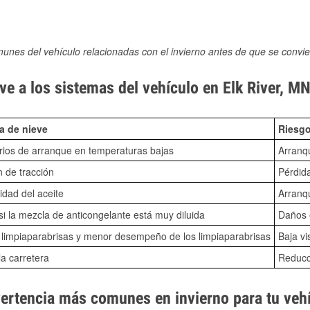
munes del vehículo relacionadas con el invierno antes de que se convie
e a los sistemas del vehículo en Elk River, M
a de nieve
Riesgo
ios de arranque en temperaturas bajas
Arranq
n de tracción
Pérdida
idad del aceite
Arranqu
i la mezcla de anticongelante está muy diluida
Daños e
o limpiaparabrisas y menor desempeño de los limpiaparabrisas
Baja vi
la carretera
Reducci
vertencia más comunes en invierno para tu veh