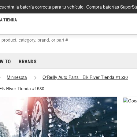
cuentra la batería correcta para tu vehículo.
Compra baterías SuperSta
LA TIENDA
W TO
BRANDS
Minnesota
O'Reilly Auto Parts - Elk River Tienda #1530
 Elk River Tienda #1530