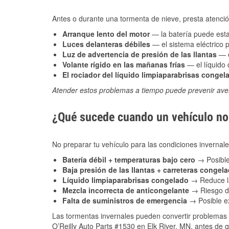
Antes o durante una tormenta de nieve, presta atención
Arranque lento del motor
— la batería puede estar
Luces delanteras débiles
— el sistema eléctrico 
Luz de advertencia de presión de las llantas
— e
Volante rígido en las mañanas frías
— el líquido d
El rociador del líquido limpiaparabrisas congel
Atender estos problemas a tiempo puede prevenir aver
¿Qué sucede cuando un vehículo no 
No preparar tu vehículo para las condiciones invernal
Batería débil + temperaturas bajo cero
→ Posible
Baja presión de las llantas + carreteras congel
Líquido limpiaparabrisas congelado
→ Reduce la
Mezcla incorrecta de anticongelante
→ Riesgo de
Falta de suministros de emergencia
→ Posible ex
Las tormentas invernales pueden convertir problemas 
O’Reilly Auto Parts #1530 en Elk River, MN, antes de q