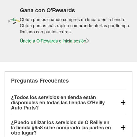
Gana con O'Rewards
Obtén puntos cuando compres en línea o en la tienda.
Obtén puntos más rápido comprando ofertas por tiempo
limitado con puntos extras.
Únete a O'Rewards o inicia sesión
Preguntas Frecuentes
¿Todos los servicios en tienda están
disponibles en todas las tiendas O'Reilly
Auto Parts?
Todos los servicios gratuitos de tienda, incluyendo
¿Puedo utilizar los servicios de O'Reilly en
las pruebas de batería, pruebas de alternador y
la tienda #658 si he comprado las partes en
motor de arranque, revisión de la luz “Check Engine”
otro lugar?