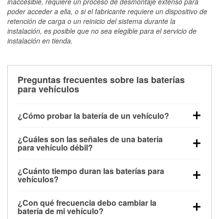
inaccesible, requiere un proceso de desmontaje extenso para
poder acceder a ella, o si el fabricante requiere un dispositivo de
retención de carga o un reinicio del sistema durante la
instalación, es posible que no sea elegible para el servicio de
instalación en tienda.
Preguntas frecuentes sobre las baterías
para vehículos
¿Cómo probar la batería de un vehículo?
Puedes probar la batería de un vehículo de varias
¿Cuáles son las señales de una batería
maneras. El método más rápido es utilizar un
para vehículo débil?
multímetro: con el vehículo apagado, conecta los
Una batería débil suele dar algunas señales de
cables a las terminales de la batería y verifica el
¿Cuánto tiempo duran las baterías para
advertencia. Un arranque lento del motor, faros
voltaje: una batería en buen estado y totalmente
vehículos?
tenues, chasquidos al girar la llave o luces de
cargada debería indicar unos 12.6 voltios. Es
La mayoría de las baterías para vehículos duran
advertencia en el tablero pueden ser indicaciones de
importante saber que las baterías descargadas a
¿Con qué frecuencia debo cambiar la
entre 3 y 5 años. La duración exacta depende de los
que la batería tiene una potencia de carga débil.
veces pueden mostrar una carga completa, y un
batería de mi vehículo?
hábitos de conducción, las condiciones
También puedes notar problemas eléctricos, como
diagnóstico más preciso incluiría realizar una prueba