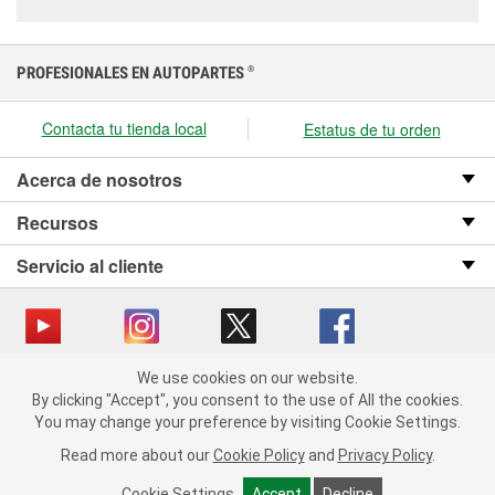
PROFESIONALES EN AUTOPARTES
®
Contacta tu tienda local
Estatus de tu orden
Acerca de nosotros
Recursos
Servicio al cliente
We use cookies on our website.
Copyright © 2008-2026 O’Reilly Auto Parts v OST_3.2.0.0.729 (3) cv1361
We use cookies on our website. By clicking "Accept", you consent
By clicking "Accept", you consent to the use of All the cookies.
catalog_main
to the use of All the cookies.
You may change your preference by visiting Cookie Settings.
You may change your preference by visiting Cookie Settings.
Política de privacidad
Ley de transparencia en las cadenas de suministro
Read more about our
Read more about our
Cookie Policy
Cookie Policy
and
and
Privacy Policy
Privacy Policy
.
.
de California
Cookie Settings
Cookie Settings
Accept
Accept
Decline
Decline