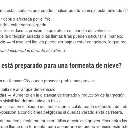
 a estas señales que pueden indicar que tu vehículo está teniendo difi
 débil o afectada por el frío.
podría estar sobrecargado.
l frío reduce la presión, lo que afecta el manejo del vehículo.
e la dirección asistida o las llantas frías pueden dificultar el manejo.
ado
— el nivel del líquido puede ser bajo o estar congelado, lo que reduc
ías inesperadas durante el invierno.
está preparado para una tormenta de nieve?
les en Kansas City puede provocar problemas graves:
 falla de arranque del vehículo.
adas
→ Aumento en la distancia de frenado y reducción de la tracción.
 visibilidad durante nieve o hielo.
 fisuras en el bloque del motor o en la culata por la expansión del refr
posición a condiciones peligrosas si quedas varado en la carretera.
de mantenimiento menores en fallas mecánicas graves. Encuentra las p
 que llegue una tormenta, para asegurarte de que tu vehículo esté list