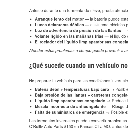
Antes o durante una tormenta de nieve, presta atención
Arranque lento del motor
— la batería puede estar
Luces delanteras débiles
— el sistema eléctrico 
Luz de advertencia de presión de las llantas
— e
Volante rígido en las mañanas frías
— el líquido d
El rociador del líquido limpiaparabrisas congel
Atender estos problemas a tiempo puede prevenir aver
¿Qué sucede cuando un vehículo no 
No preparar tu vehículo para las condiciones inverna
Batería débil + temperaturas bajo cero
→ Posible
Baja presión de las llantas + carreteras congel
Líquido limpiaparabrisas congelado
→ Reduce la
Mezcla incorrecta de anticongelante
→ Riesgo de
Falta de suministros de emergencia
→ Posible ex
Las tormentas invernales pueden convertir problemas 
O’Reilly Auto Parts #150 en Kansas City, MO, antes de