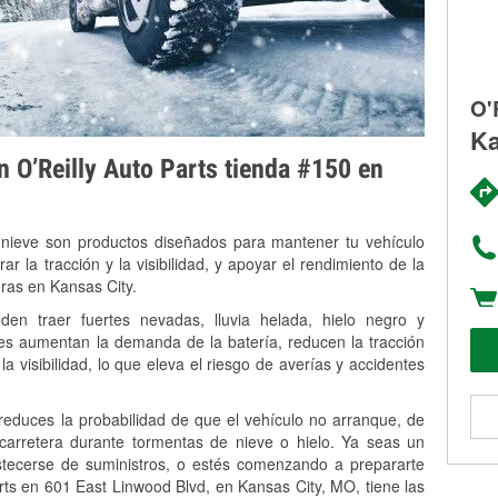
O'
Ka
on O’Reilly Auto Parts tienda #150 en
 nieve son productos diseñados para mantener tu vehículo
rar la tracción y la visibilidad, y apoyar el rendimiento de la
eras en Kansas City.
n traer fuertes nevadas, lluvia helada, hielo negro y
es aumentan la demanda de la batería, reducen la tracción
la visibilidad, lo que eleva el riesgo de averías y accidentes
 reduces la probabilidad de que el vehículo no arranque, de
 carretera durante tormentas de nieve o hielo. Ya seas un
stecerse de suministros, o estés comenzando a prepararte
rts en 601 East Linwood Blvd, en Kansas City, MO, tiene las