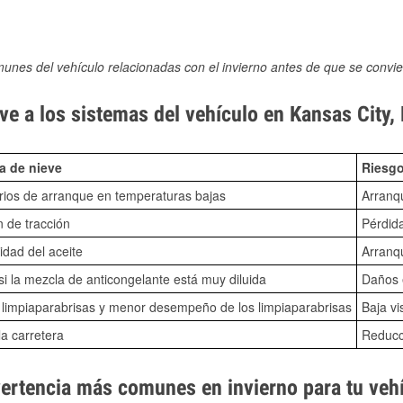
munes del vehículo relacionadas con el invierno antes de que se convie
ve a los sistemas del vehículo en Kansas City
a de nieve
Riesgo
ios de arranque en temperaturas bajas
Arranq
n de tracción
Pérdida
idad del aceite
Arranqu
i la mezcla de anticongelante está muy diluida
Daños e
o limpiaparabrisas y menor desempeño de los limpiaparabrisas
Baja vi
la carretera
Reducci
vertencia más comunes en invierno para tu veh