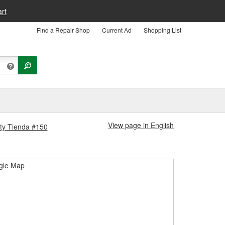
rt
Find a Repair Shop
Current Ad
Shopping List
View page in English
ity Tienda #150