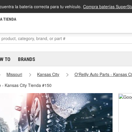
cuentra la batería correcta para tu vehículo.
Compra baterías SuperSta
LA TIENDA
W TO
BRANDS
Missouri
Kansas City
O'Reilly Auto Parts - Kansas C
e - Kansas City Tienda #150