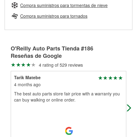
medirán tus tambores o discos para determinar si pueden
Compra suministros para tormentas de nieve
Más información sobre el Programa de Préstamo de
ser rectificados con seguridad. Si tus tambores o discos no
Herramientas de O'Reilly
pueden ser reutilizados, podemos ayudarte a encontrar las
Compra suministros para tornados
partes de reemplazo correctas para tu reparación.
Rectificación de tambores y discos de freno
O'Reilly Auto Parts Tienda #186
Reseñas de Google
4 rating of 529 reviews
Tarik Matebe
Chr
4 months ago
5 m
The best auto parts store fair price with a warranty you
The
can buy walking or online order.
can