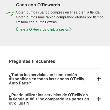
Gana con O'Rewards
Obtén puntos cuando compres en línea o en la tienda.
Obtén puntos más rápido comprando ofertas por tiempo
limitado con puntos extras.
Únete a O'Rewards o inicia sesión
Preguntas Frecuentes
¿Todos los servicios en tienda están
disponibles en todas las tiendas O'Reilly
Auto Parts?
Todos los servicios gratuitos de tienda, incluyendo
¿Puedo utilizar los servicios de O'Reilly en
las pruebas de batería, pruebas de alternador y
la tienda #186 si he comprado las partes en
motor de arranque, revisión de la luz “Check Engine”
otro lugar?
con O'Reilly VeriScan® e instalación de