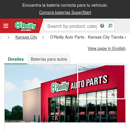
Encuentra la batería correcta para tu vehículo.
Recibe tu orden gratis al día siguiente o recógela en la tienda
Compra baterías SuperStart
ri
Kansas City
O'Reilly Auto Parts - Kansas City Tienda #
View page in English
Detalles
Baterías para autos