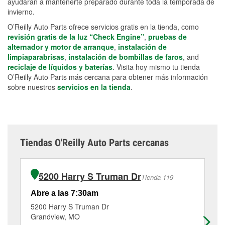
ayudarán a mantenerte preparado durante toda la temporada de
invierno.
O’Reilly Auto Parts ofrece servicios gratis en la tienda, como
revisión gratis de la luz “Check Engine”
,
pruebas de
alternador y motor de arranque
,
instalación de
limpiaparabrisas
,
instalación de bombillas de faros
, and
reciclaje de líquidos y baterías
. Visita hoy mismo tu tienda
O’Reilly Auto Parts más cercana para obtener más información
sobre nuestros
servicios en la tienda
.
Tiendas O'Reilly Auto Parts cercanas
5200 Harry S Truman Dr
Tienda 119
Abre a las 7:30am
Ab
5200 Harry S Truman Dr
74
Grandview, MO
Ra