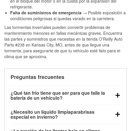
en el bloque del motor o en la culata por la expansión del
refrigerante.
Falta de suministros de emergencia
→ Posible exposición a
condiciones peligrosas si quedas varado en la carretera.
Las tormentas invernales pueden convertir problemas de
mantenimiento menores en fallas mecánicas graves. Encuentra
las partes y suministros que necesitas en la tienda O’Reilly Auto
Parts #238 en Kansas City, MO, antes de que llegue una
tormenta, para asegurarte de que tu vehículo esté listo para el
clima que se aproxima.
Preguntas frecuentes
¿Qué tan frío tiene que ser para que falle la
batería de un vehículo?
La capacidad de la batería comienza a disminuir por
¿Necesito un líquido limpiaparabrisas
debajo de los 32 °F y puede perder hasta la mitad de
especial en invierno?
su potencia de arranque cerca de los 0 °F, lo que
Sí. El líquido limpiaparabrisas para invierno resiste
aumenta la probabilidad de que el vehículo no
¿La presión de las llantas baja en climas