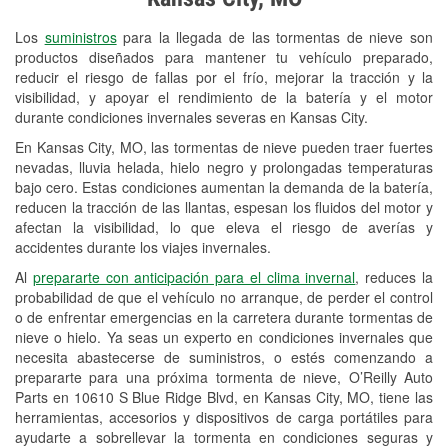
Revisión de la luz "Check Engine"
Los
suministros
para la llegada de las tormentas de nieve son
Reciclaje de baterías y aceite
productos diseñados para mantener tu vehículo preparado,
reducir el riesgo de fallas por el frío, mejorar la tracción y la
Instalación de bombillas de faros
visibilidad, y apoyar el rendimiento de la batería y el motor
Instalación de limpiaparabrisas
durante condiciones invernales severas en Kansas City.
En Kansas City, MO, las tormentas de nieve pueden traer fuertes
Programa de Préstamo de
nevadas, lluvia helada, hielo negro y prolongadas temperaturas
Herramientas
bajo cero. Estas condiciones aumentan la demanda de la batería,
reducen la tracción de las llantas, espesan los fluidos del motor y
Rectificación de tambores y discos de
afectan la visibilidad, lo que eleva el riesgo de averías y
freno
accidentes durante los viajes invernales.
Al
prepararte con anticipación para el clima invernal
, reduces la
Snowstorm Supplies
probabilidad de que el vehículo no arranque, de perder el control
o de enfrentar emergencias en la carretera durante tormentas de
Tornado Supplies
nieve o hielo. Ya seas un experto en condiciones invernales que
Conoce más
necesita abastecerse de suministros, o estés comenzando a
prepararte para una próxima tormenta de nieve, O’Reilly Auto
Parts en 10610 S Blue Ridge Blvd, en Kansas City, MO, tiene las
herramientas, accesorios y dispositivos de carga portátiles para
ayudarte a sobrellevar la tormenta en condiciones seguras y