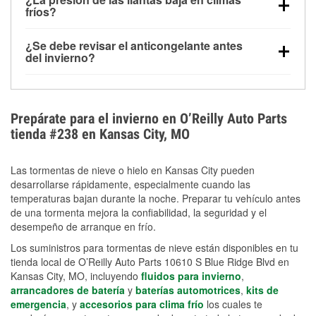
la congelación y ayuda a disolver la sal y la nieve
arranque.
fríos?
derretida en la carretera para mejorar la visibilidad.
Sí. La presión de las llantas normalmente disminuye
¿Se debe revisar el anticongelante antes
alrededor de 1 PSI por cada 10 °F que baja la
del invierno?
temperatura. Puedes obtener más información sobre
Sí. Una mezcla adecuada del anticongelante protege
la baja presión en invierno en nuestro artículo.
el motor contra la congelación, las grietas internas y
el sobrecalentamiento en condiciones de frío
Prepárate para el invierno en O’Reilly Auto Parts
extremo. Aprende cómo comprobar la protección
tienda #238 en Kansas City, MO
anticongelante en nuestra sección How-To.
Las tormentas de nieve o hielo en Kansas City pueden
desarrollarse rápidamente, especialmente cuando las
temperaturas bajan durante la noche. Preparar tu vehículo antes
de una tormenta mejora la confiabilidad, la seguridad y el
desempeño de arranque en frío.
Los suministros para tormentas de nieve están disponibles en tu
tienda local de O’Reilly Auto Parts 10610 S Blue Ridge Blvd en
Kansas City, MO, incluyendo
fluidos para invierno
,
arrancadores de batería
y
baterías automotrices
,
kits de
emergencia
, y
accesorios para clima frío
los cuales te