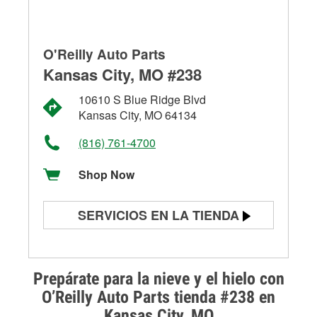
O'Reilly Auto Parts
Kansas City, MO #238
10610 S Blue Ridge Blvd
Kansas City, MO 64134
(816) 761-4700
Shop Now
SERVICIOS EN LA TIENDA
Prueba de batería
Prueba de alternadores y
Prepárate para la nieve y el hielo con
arrancadores
O’Reilly Auto Parts tienda #238 en
Kansas City, MO