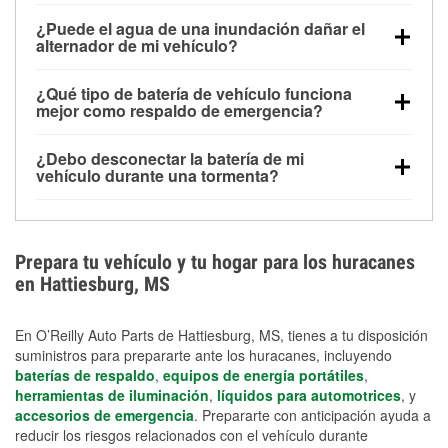
Una batería completamente cargada puede
¿Puede el agua de una inundación dañar el
alimentar pequeños accesorios durante un tiempo
alternador de mi vehículo?
limitado, pero el uso repetido sin conducir el vehículo
Sí. Los alternadores suelen estar montados en la
puede descargarla rápidamente. Se recomienda
¿Qué tipo de batería de vehículo funciona
parte baja del compartimento del motor y pueden
contar con un equipo de carga de respaldo para
mejor como respaldo de emergencia?
dañarse si se sumergen, lo que puede provocar una
cortes prolongados.
Las baterías AGM y marinas se usan comúnmente
falla en el sistema de carga y que la batería se agote
¿Debo desconectar la batería de mi
para aplicaciones de ciclo profundo porque son
días después de la exposición.
vehículo durante una tormenta?
selladas, resistentes a las vibraciones y más
Desconectarla puede ayudar a prevenir ciertas
adecuadas para ciclos repetidos de descarga
sobrecargas eléctricas, pero no te protegerá contra
profunda y recarga.
los daños por inundación. Evitar el agua estancada y
Prepara tu vehículo y tu hogar para los huracanes
preparar opciones de carga de respaldo son
en Hattiesburg, MS
medidas de protección más efectivas.
En O’Reilly Auto Parts de Hattiesburg, MS, tienes a tu disposición
suministros para prepararte ante los huracanes, incluyendo
baterías de respaldo
,
equipos de energía portátiles
,
herramientas de iluminación
,
líquidos para automotrices
, y
accesorios de emergencia
. Prepararte con anticipación ayuda a
reducir los riesgos relacionados con el vehículo durante