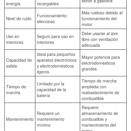
Motor a gasolina
energía
recargables
Más ruidoso debido al
Funcionamiento
Nivel de ruido
funcionamiento del
silencioso
motor
Debe usarse al aire
Uso en
Seguro para uso en
libre con ventilación
interiores
interiores
adecuada
Ideal para pequeños
Mayor potencia para
Capacidad de
aparatos electrónicos
electrodomésticos
salida
y electrodomésticos
grandes
ligeros
Tiempo de marcha
Limitado por la
Tiempo de
ampliada con
capacidad de la
marcha
reabastecimiento de
batería
combustible
Requiere
Requiere un
almacenamiento de
Mantenimiento
mantenimiento
combustible y
mínimo
mantenimiento del
motor