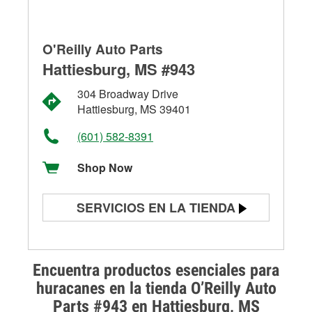
O'Reilly Auto Parts
Hattiesburg, MS #943
304 Broadway Drive
Hattiesburg, MS 39401
(601) 582-8391
Shop Now
SERVICIOS EN LA TIENDA
Prueba de batería
Prueba de alternadores y
Encuentra productos esenciales para
arrancadores
huracanes en la tienda O’Reilly Auto
Parts #943 en Hattiesburg, MS
Revisión de la luz "Check Engine"