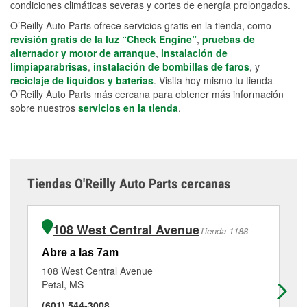
condiciones climáticas severas y cortes de energía prolongados.
O’Reilly Auto Parts ofrece servicios gratis en la tienda, como
revisión gratis de la luz “Check Engine”
,
pruebas de
alternador y motor de arranque
,
instalación de
limpiaparabrisas
,
instalación de bombillas de faros
, y
reciclaje de líquidos y baterías
. Visita hoy mismo tu tienda
O’Reilly Auto Parts más cercana para obtener más información
sobre nuestros
servicios en la tienda
.
Tiendas O'Reilly Auto Parts cercanas
108 West Central Avenue
Tienda 1188
Abre a las 7am
Ab
108 West Central Avenue
64
Petal, MS
Ha
(601) 544-3008
(6