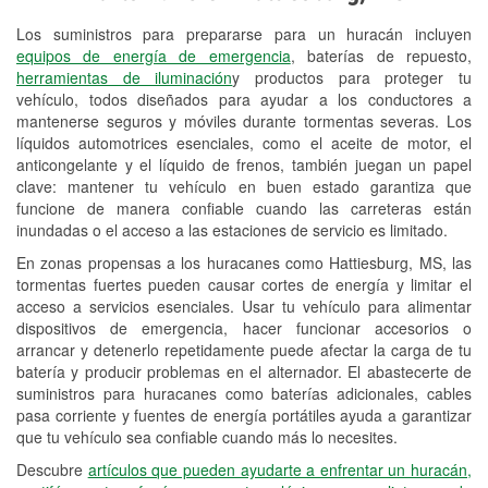
Los suministros para prepararse para un huracán incluyen
Reciclaje de baterías y aceite
equipos de energía de emergencia
, baterías de repuesto,
herramientas de iluminación
y productos para proteger tu
Instalación de bombillas de faros
vehículo, todos diseñados para ayudar a los conductores a
Instalación de limpiaparabrisas
mantenerse seguros y móviles durante tormentas severas. Los
líquidos automotrices esenciales, como el aceite de motor, el
Programa de Préstamo de
anticongelante y el líquido de frenos, también juegan un papel
clave: mantener tu vehículo en buen estado garantiza que
Herramientas
funcione de manera confiable cuando las carreteras están
inundadas o el acceso a las estaciones de servicio es limitado.
Mezcla de pinturas
En zonas propensas a los huracanes como Hattiesburg, MS, las
Rectificación de tambores y discos de
tormentas fuertes pueden causar cortes de energía y limitar el
freno
acceso a servicios esenciales. Usar tu vehículo para alimentar
dispositivos de emergencia, hacer funcionar accesorios o
Mangueras hidráulicas a la medida
arrancar y detenerlo repetidamente puede afectar la carga de tu
batería y producir problemas en el alternador. El abastecerte de
Hurricane Supplies
suministros para huracanes como baterías adicionales, cables
pasa corriente y fuentes de energía portátiles ayuda a garantizar
Conoce más
que tu vehículo sea confiable cuando más lo necesites.
Descubre
artículos que pueden ayudarte a enfrentar un huracán,