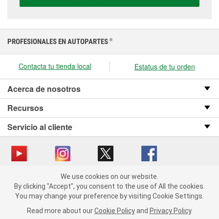
presupuesto.
PROFESIONALES EN AUTOPARTES
®
Contacta tu tienda local
Estatus de tu orden
Acerca de nosotros
Recursos
Servicio al cliente
We use cookies on our website.
Copyright © 2008-2026 O’Reilly Auto Parts v OST_3.2.0.0.729 (3) cv1361
We use cookies on our website. By clicking "Accept", you consent
By clicking "Accept", you consent to the use of All the cookies.
catalog_main
to the use of All the cookies.
You may change your preference by visiting Cookie Settings.
You may change your preference by visiting Cookie Settings.
Política de privacidad
Ley de transparencia en las cadenas de suministro
Read more about our
Read more about our
Cookie Policy
Cookie Policy
and
and
Privacy Policy
Privacy Policy
.
.
de California