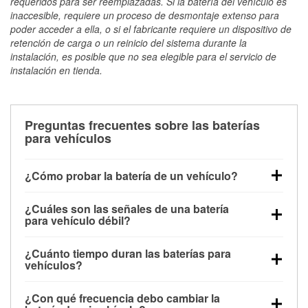
requeridos para ser reemplazadas. Si la batería del vehículo es
inaccesible, requiere un proceso de desmontaje extenso para
poder acceder a ella, o si el fabricante requiere un dispositivo de
retención de carga o un reinicio del sistema durante la
instalación, es posible que no sea elegible para el servicio de
instalación en tienda.
Preguntas frecuentes sobre las baterías
para vehículos
¿Cómo probar la batería de un vehículo?
Puedes probar la batería de un vehículo de varias
¿Cuáles son las señales de una batería
maneras. El método más rápido es utilizar un
para vehículo débil?
multímetro: con el vehículo apagado, conecta los
Una batería débil suele dar algunas señales de
cables a las terminales de la batería y verifica el
¿Cuánto tiempo duran las baterías para
advertencia. Un arranque lento del motor, faros
voltaje: una batería en buen estado y totalmente
vehículos?
tenues, chasquidos al girar la llave o luces de
cargada debería indicar unos 12.6 voltios. Es
La mayoría de las baterías para vehículos duran
advertencia en el tablero pueden ser indicaciones de
importante saber que las baterías descargadas a
¿Con qué frecuencia debo cambiar la
entre 3 y 5 años. La duración exacta depende de los
que la batería tiene una potencia de carga débil.
veces pueden mostrar una carga completa, y un