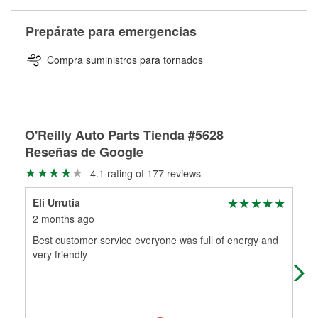
Más información sobre el Programa de Préstamo de
ser rectificados con seguridad. Si tus tambores o discos no
Herramientas de O'Reilly
pueden ser reutilizados, podemos ayudarte a encontrar las
Prepárate para emergencias
partes de reemplazo correctas para tu reparación.
Rectificación de tambores y discos de freno
Compra suministros para tornados
O'Reilly Auto Parts Tienda #5628
Reseñas de Google
4.1 rating of 177 reviews
Eli Urrutia
Aut
2 months ago
3 m
Best customer service everyone was full of energy and
Rob
very friendly
arr