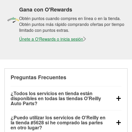
Gana con O'Rewards
Obtén puntos cuando compres en línea o en la tienda.
Obtén puntos más rápido comprando ofertas por tiempo
limitado con puntos extras.
Únete a O'Rewards o inicia sesión
Preguntas Frecuentes
¿Todos los servicios en tienda están
disponibles en todas las tiendas O'Reilly
Auto Parts?
Todos los servicios gratuitos de tienda, incluyendo
¿Puedo utilizar los servicios de O'Reilly en
las pruebas de batería, pruebas de alternador y
la tienda #5628 si he comprado las partes
motor de arranque, revisión de la luz “Check Engine”
en otro lugar?