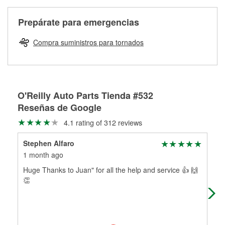
Más información sobre el Programa de Préstamo de
ser rectificados con seguridad. Si tus tambores o discos no
Herramientas de O'Reilly
pueden ser reutilizados, podemos ayudarte a encontrar las
Prepárate para emergencias
partes de reemplazo correctas para tu reparación.
Rectificación de tambores y discos de freno
Compra suministros para tornados
O'Reilly Auto Parts Tienda #532
Reseñas de Google
4.1 rating of 312 reviews
Stephen Alfaro
The
1 month ago
2 m
Huge Thanks to Juan" for all the help and service 👍 🙌
Exc
👏
is t
hel