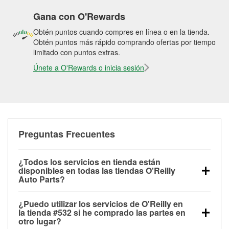
Gana con O'Rewards
Obtén puntos cuando compres en línea o en la tienda.
Obtén puntos más rápido comprando ofertas por tiempo
limitado con puntos extras.
Únete a O'Rewards o inicia sesión
Preguntas Frecuentes
¿Todos los servicios en tienda están
disponibles en todas las tiendas O'Reilly
Auto Parts?
Todos los servicios gratuitos de tienda, incluyendo
¿Puedo utilizar los servicios de O'Reilly en
las pruebas de batería, pruebas de alternador y
la tienda #532 si he comprado las partes en
motor de arranque, revisión de la luz “Check Engine”
otro lugar?