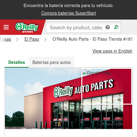
Encuentra la batería correcta para tu vehículo.
Recibe tu orden gratis al día siguiente o recógela en la tienda
Compra baterías SuperStart
Texas
El Paso
O'Reilly Auto Parts - El Paso Tienda #1872
View page in English
Detalles
Baterías para autos