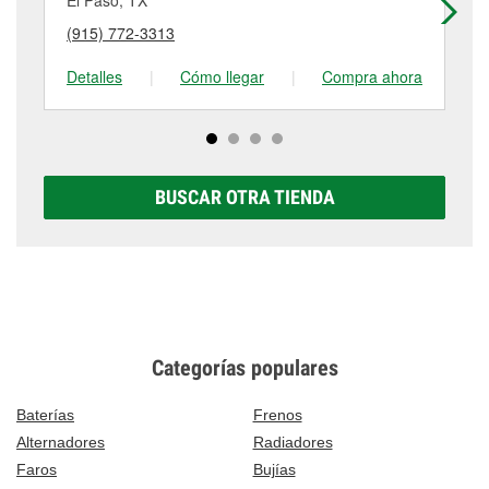
El Paso, TX
El
puede variar según la tienda. Contacta o visita la
(915) 772-3313
(9
tienda #1872 para obtener más información.
Detalles
|
Cómo llegar
|
Compra ahora
De
BUSCAR OTRA TIENDA
Categorías populares
Baterías
Frenos
Alternadores
Radiadores
Faros
Bujías