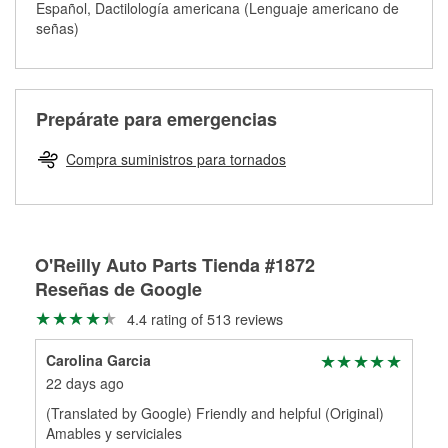
Más información sobre el Programa de Préstamo de
Auto Parts tiene las mangueras y los acoples adecuados
Español, Dactilología americana (Lenguaje americano de
traigas tus partes de frenos, nuestros profesionales
Herramientas de O'Reilly
para reparar el sistema hidráulico de tu maquinaria
señas)
medirán tus tambores o discos para determinar si pueden
agrícola o de construcción.
ser rectificados con seguridad. Si tus tambores o discos no
Más información acerca del servicio de mezcla de pintura
pueden ser reutilizados, podemos ayudarte a encontrar las
de O'Reilly
partes de reemplazo correctas para tu reparación.
Prepárate para emergencias
Rectificación de tambores y discos de freno
Compra suministros para tornados
O'Reilly Auto Parts Tienda #1872
Reseñas de Google
4.4 rating of 513 reviews
Carolina Garcia
Mar
22 days ago
2 m
(Translated by Google) Friendly and helpful (Original)
Che
Amables y serviciales