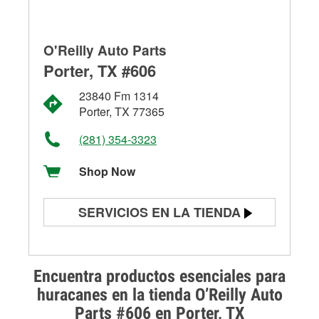
O'Reilly Auto Parts
Porter, TX #606
23840 Fm 1314
Porter, TX 77365
(281) 354-3323
Shop Now
SERVICIOS EN LA TIENDA
Prueba de batería
Prueba de alternadores y
Encuentra productos esenciales para
arrancadores
huracanes en la tienda O’Reilly Auto
Parts #606 en Porter, TX
Revisión de la luz "Check Engine"