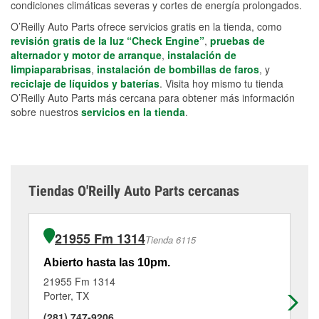
condiciones climáticas severas y cortes de energía prolongados.
O’Reilly Auto Parts ofrece servicios gratis en la tienda, como
revisión gratis de la luz “Check Engine”
,
pruebas de
alternador y motor de arranque
,
instalación de
limpiaparabrisas
,
instalación de bombillas de faros
, y
reciclaje de líquidos y baterías
. Visita hoy mismo tu tienda
O’Reilly Auto Parts más cercana para obtener más información
sobre nuestros
servicios en la tienda
.
Tiendas O'Reilly Auto Parts cercanas
21955 Fm 1314
Tienda 6115
Abierto hasta las 10pm.
Ab
21955 Fm 1314
20
Porter, TX
Ne
(281) 747-9206
(2