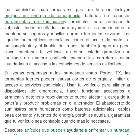
Los suministros para prepararse para un huracán incluyen
Reciclaje de baterías y aceite
equipos de energía de emergencia
, baterías de repuesto,
herramientas de iluminación
y productos para proteger tu
Instalación de bombillas de faros
vehículo, todos diseñados para ayudar a los conductores a
Instalación de limpiaparabrisas
mantenerse seguros y móviles durante tormentas severas. Los
líquidos automotrices esenciales, como el aceite de motor, el
Programa de Préstamo de
anticongelante y el líquido de frenos, también juegan un papel
clave: mantener tu vehículo en buen estado garantiza que
Herramientas
funcione de manera confiable cuando las carreteras están
inundadas o el acceso a las estaciones de servicio es limitado.
Rectificación de tambores y discos de
freno
En zonas propensas a los huracanes como Porter, TX, las
tormentas fuertes pueden causar cortes de energía y limitar el
Mangueras hidráulicas a la medida
acceso a servicios esenciales. Usar tu vehículo para alimentar
dispositivos de emergencia, hacer funcionar accesorios o
Hurricane Supplies
arrancar y detenerlo repetidamente puede afectar la carga de tu
batería y producir problemas en el alternador. El abastecerte de
Tornado Supplies
suministros para huracanes como baterías adicionales, cables
pasa corriente y fuentes de energía portátiles ayuda a garantizar
Conoce más
que tu vehículo sea confiable cuando más lo necesites.
Idiomas adicionales
Descubre
artículos que pueden ayudarte a enfrentar un huracán,