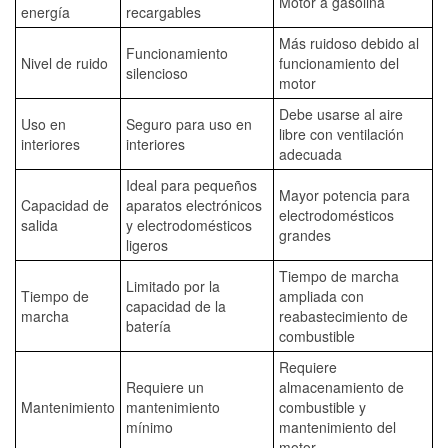
Motor a gasolina
energía
recargables
Más ruidoso debido al
Funcionamiento
Nivel de ruido
funcionamiento del
silencioso
motor
Debe usarse al aire
Uso en
Seguro para uso en
libre con ventilación
interiores
interiores
adecuada
Ideal para pequeños
Mayor potencia para
Capacidad de
aparatos electrónicos
electrodomésticos
salida
y electrodomésticos
grandes
ligeros
Tiempo de marcha
Limitado por la
Tiempo de
ampliada con
capacidad de la
marcha
reabastecimiento de
batería
combustible
Requiere
Requiere un
almacenamiento de
Mantenimiento
mantenimiento
combustible y
mínimo
mantenimiento del
motor