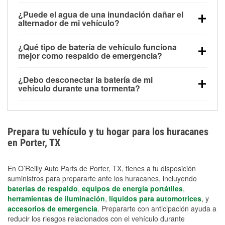
Una batería completamente cargada puede
¿Puede el agua de una inundación dañar el
alimentar pequeños accesorios durante un tiempo
alternador de mi vehículo?
limitado, pero el uso repetido sin conducir el vehículo
Sí. Los alternadores suelen estar montados en la
puede descargarla rápidamente. Se recomienda
¿Qué tipo de batería de vehículo funciona
parte baja del compartimento del motor y pueden
contar con un equipo de carga de respaldo para
mejor como respaldo de emergencia?
dañarse si se sumergen, lo que puede provocar una
cortes prolongados.
Las baterías AGM y marinas se usan comúnmente
falla en el sistema de carga y que la batería se agote
¿Debo desconectar la batería de mi
para aplicaciones de ciclo profundo porque son
días después de la exposición.
vehículo durante una tormenta?
selladas, resistentes a las vibraciones y más
Desconectarla puede ayudar a prevenir ciertas
adecuadas para ciclos repetidos de descarga
sobrecargas eléctricas, pero no te protegerá contra
profunda y recarga.
los daños por inundación. Evitar el agua estancada y
Prepara tu vehículo y tu hogar para los huracanes
preparar opciones de carga de respaldo son
en Porter, TX
medidas de protección más efectivas.
En O’Reilly Auto Parts de Porter, TX, tienes a tu disposición
suministros para prepararte ante los huracanes, incluyendo
baterías de respaldo
,
equipos de energía portátiles
,
herramientas de iluminación
,
líquidos para automotrices
, y
accesorios de emergencia
. Prepararte con anticipación ayuda a
reducir los riesgos relacionados con el vehículo durante