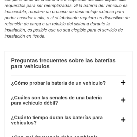
requeridos para ser reemplazadas. Si la batería del vehículo es
inaccesible, requiere un proceso de desmontaje extenso para
poder acceder a ella, o si el fabricante requiere un dispositivo de
retención de carga o un reinicio del sistema durante la
instalación, es posible que no sea elegible para el servicio de
instalación en tienda.
Preguntas frecuentes sobre las baterías
para vehículos
¿Cómo probar la batería de un vehículo?
Puedes probar la batería de un vehículo de varias
¿Cuáles son las señales de una batería
maneras. El método más rápido es utilizar un
para vehículo débil?
multímetro: con el vehículo apagado, conecta los
Una batería débil suele dar algunas señales de
cables a las terminales de la batería y verifica el
¿Cuánto tiempo duran las baterías para
advertencia. Un arranque lento del motor, faros
voltaje: una batería en buen estado y totalmente
vehículos?
tenues, chasquidos al girar la llave o luces de
cargada debería indicar unos 12.6 voltios. Es
La mayoría de las baterías para vehículos duran
advertencia en el tablero pueden ser indicaciones de
importante saber que las baterías descargadas a