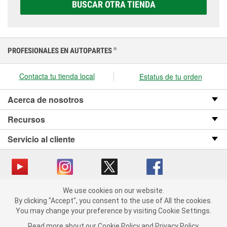
BUSCAR OTRA TIENDA
presupuesto.
PROFESIONALES EN AUTOPARTES
®
Contacta tu tienda local
Estatus de tu orden
Acerca de nosotros
Recursos
Servicio al cliente
We use cookies on our website.
Copyright © 2008-2026 O’Reilly Auto Parts v OST_3.2.0.0.729 (3) cv1361
We use cookies on our website. By clicking "Accept", you consent
By clicking "Accept", you consent to the use of All the cookies.
catalog_main
to the use of All the cookies.
You may change your preference by visiting Cookie Settings.
You may change your preference by visiting Cookie Settings.
Política de privacidad
Ley de transparencia en las cadenas de suministro
Read more about our
Read more about our
Cookie Policy
Cookie Policy
and
and
Privacy Policy
Privacy Policy
.
.