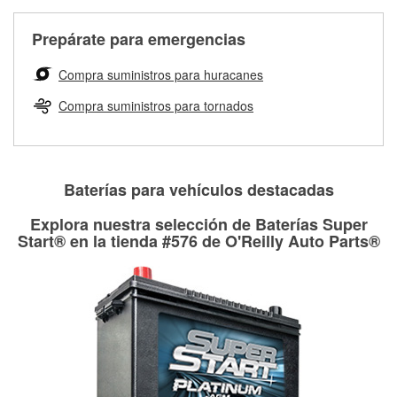
Más información sobre el Programa de Préstamo de
ser rectificados con seguridad. Si tus tambores o discos no
Herramientas de O'Reilly
pueden ser reutilizados, podemos ayudarte a encontrar las
Prepárate para emergencias
partes de reemplazo correctas para tu reparación.
Rectificación de tambores y discos de freno
Compra suministros para huracanes
Compra suministros para tornados
Baterías para vehículos destacadas
Explora nuestra selección de Baterías Super
Start® en la tienda #576 de O'Reilly Auto Parts®