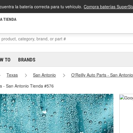
cuentra la batería correcta para tu vehículo.
Compra baterías SuperSta
LA TIENDA
W TO
BRANDS
Texas
San Antonio
O'Reilly Auto Parts - San Antoni
es - San Antonio Tienda #576