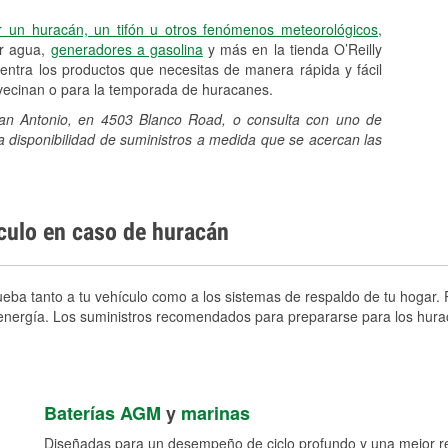
r un huracán, un tifón u otros fenómenos meteorológicos
,
er agua,
generadores a gasolina
y más en la tienda O’Reilly
ntra los productos que necesitas de manera rápida y fácil
avecinan o para la temporada de huracanes.
 San Antonio, en 4503 Blanco Road, o consulta con uno de
a disponibilidad de suministros a medida que se acercan las
ículo en caso de huracán
eba tanto a tu vehículo como a los sistemas de respaldo de tu hogar. P
e energía. Los suministros recomendados para prepararse para los hura
Baterías AGM
y
marinas
Diseñadas para un desempeño de ciclo profundo y una mejor res