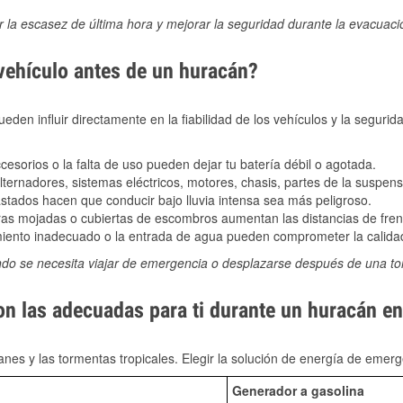
ir la escasez de última hora y mejorar la seguridad durante la evacuac
 vehículo antes de un huracán?
den influir directamente en la fiabilidad de los vehículos y la segurid
sorios o la falta de uso pueden dejar tu batería débil o agotada.
ernadores, sistemas eléctricos, motores, chasis, partes de la suspens
stados hacen que conducir bajo lluvia intensa sea más peligroso.
as mojadas o cubiertas de escombros aumentan las distancias de frena
ento inadecuado o la entrada de agua pueden comprometer la calidad
ndo se necesita viajar de emergencia o desplazarse después de una t
on las adecuadas para ti durante un huracán e
nes y las tormentas tropicales. Elegir la solución de energía de eme
Generador a gasolina