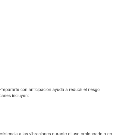
Prueba de alternadores y arrancadores
Revisión de la luz "Check Engine"
Reciclaje de baterías y aceite
Instalación de bombillas de faros
Instalación de limpiaparabrisas
Programa de Préstamo de Herramientas
Rectificación de tambores y discos de
freno
Hurricane Supplies
Tornado Supplies
repararte con anticipación ayuda a reducir el riesgo
Conoce más
canes incluyen:
Idiomas adicionales
Español
istencia a las vibraciones durante el uso prolongado o en