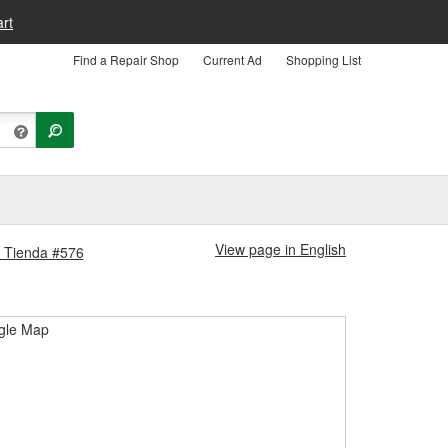
rt
Find a Repair Shop
Current Ad
Shopping List
View page in English
o Tienda #576