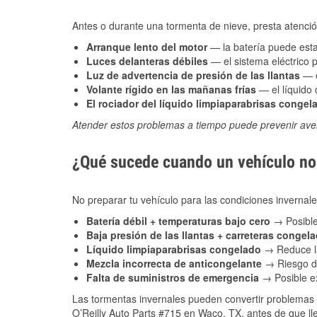
Antes o durante una tormenta de nieve, presta atención
Arranque lento del motor
— la batería puede estar
Luces delanteras débiles
— el sistema eléctrico 
Luz de advertencia de presión de las llantas
— e
Volante rígido en las mañanas frías
— el líquido d
El rociador del líquido limpiaparabrisas congel
Atender estos problemas a tiempo puede prevenir aver
¿Qué sucede cuando un vehículo no 
No preparar tu vehículo para las condiciones inverna
Batería débil + temperaturas bajo cero
→ Posible
Baja presión de las llantas + carreteras congel
Líquido limpiaparabrisas congelado
→ Reduce la
Mezcla incorrecta de anticongelante
→ Riesgo de
Falta de suministros de emergencia
→ Posible ex
Las tormentas invernales pueden convertir problemas 
O’Reilly Auto Parts #715 en Waco, TX, antes de que ll