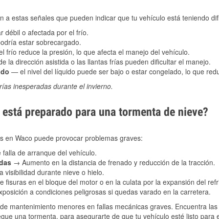
 a estas señales que pueden indicar que tu vehículo está teniendo difi
 débil o afectada por el frío.
podría estar sobrecargado.
l frío reduce la presión, lo que afecta el manejo del vehículo.
e la dirección asistida o las llantas frías pueden dificultar el manejo.
ado
— el nivel del líquido puede ser bajo o estar congelado, lo que reduc
ías inesperadas durante el invierno.
está preparado para una tormenta de nieve?
les en Waco puede provocar problemas graves:
 falla de arranque del vehículo.
adas
→ Aumento en la distancia de frenado y reducción de la tracción.
 visibilidad durante nieve o hielo.
 fisuras en el bloque del motor o en la culata por la expansión del refr
posición a condiciones peligrosas si quedas varado en la carretera.
de mantenimiento menores en fallas mecánicas graves. Encuentra las p
egue una tormenta, para asegurarte de que tu vehículo esté listo para 