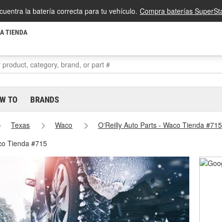
cuentra la batería correcta para tu vehículo.
Compra baterías SuperSta
LA TIENDA
W TO
BRANDS
Texas
Waco
O'Reilly Auto Parts - Waco Tienda #715
co Tienda #715