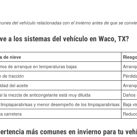
munes del vehículo relacionadas con el invierno antes de que se convie
ve a los sistemas del vehículo en Waco, TX?
a de nieve
Riesgo
ios de arranque en temperaturas bajas
Arranq
n de tracción
Pérdida
idad del aceite
Arranqu
i la mezcla de anticongelante está muy diluida
Daños e
o limpiaparabrisas y menor desempeño de los limpiaparabrisas
Baja vi
la carretera
Reducci
vertencia más comunes en invierno para tu veh