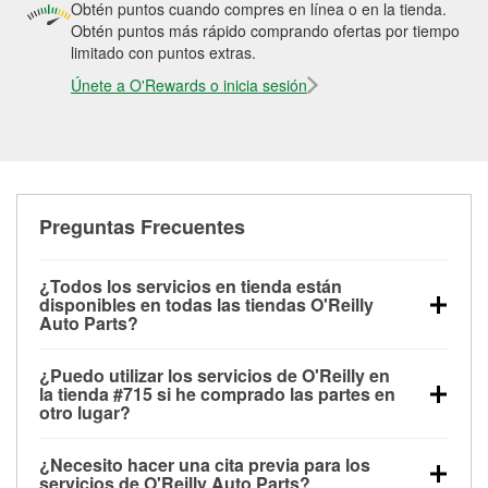
Obtén puntos cuando compres en línea o en la tienda.
Obtén puntos más rápido comprando ofertas por tiempo
limitado con puntos extras.
Únete a O'Rewards o inicia sesión
Preguntas Frecuentes
¿Todos los servicios en tienda están
disponibles en todas las tiendas O'Reilly
Auto Parts?
Todos los servicios gratuitos de tienda, incluyendo
¿Puedo utilizar los servicios de O'Reilly en
las pruebas de batería, pruebas de alternador y
la tienda #715 si he comprado las partes en
motor de arranque, revisión de la luz “Check Engine”
otro lugar?
con O'Reilly VeriScan® e instalación de
Puedes solicitar la mayoría de los servicios en tienda
limpiaparabrisas o bombillas, están disponibles en
¿Necesito hacer una cita previa para los
de O'Reilly Auto Parts que estén disponibles en la
todas las tiendas O'Reilly Auto Parts. La tienda
servicios de O'Reilly Auto Parts?