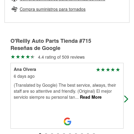
Más información sobre el Programa de Préstamo de
ser rectificados con seguridad. Si tus tambores o discos no
Herramientas de O'Reilly
pueden ser reutilizados, podemos ayudarte a encontrar las
Compra suministros para tornados
partes de reemplazo correctas para tu reparación.
Rectificación de tambores y discos de freno
O'Reilly Auto Parts Tienda #715
Reseñas de Google
4.4 rating of 509 reviews
Ana Olvera
Ste
6 days ago
29 
(Translated by Google) The best service, always, their
Tot
staff are so attentive and friendly. (Original) El mejor
Rob
servicio siempre su personal tan
...
Read More
rec
Mo