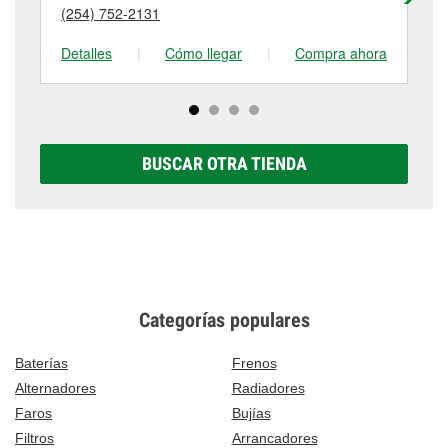
puede variar según la tienda. Contacta o visita la
(254) 752-2131
(2
tienda #719 para obtener más información.
Detalles
|
Cómo llegar
|
Compra ahora
De
BUSCAR OTRA TIENDA
Categorías populares
Baterías
Frenos
Alternadores
Radiadores
Faros
Bujías
Filtros
Arrancadores