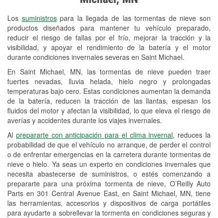
Revisión de la luz "Check Engine"
Los
suministros
para la llegada de las tormentas de nieve son
Reciclaje de baterías y aceite
productos diseñados para mantener tu vehículo preparado,
reducir el riesgo de fallas por el frío, mejorar la tracción y la
Instalación de bombillas de faros
visibilidad, y apoyar el rendimiento de la batería y el motor
Instalación de limpiaparabrisas
durante condiciones invernales severas en Saint Michael.
En Saint Michael, MN, las tormentas de nieve pueden traer
Programa de Préstamo de
fuertes nevadas, lluvia helada, hielo negro y prolongadas
Herramientas
temperaturas bajo cero. Estas condiciones aumentan la demanda
de la batería, reducen la tracción de las llantas, espesan los
Rectificación de tambores y discos de
fluidos del motor y afectan la visibilidad, lo que eleva el riesgo de
freno
averías y accidentes durante los viajes invernales.
Al
prepararte con anticipación para el clima invernal
, reduces la
Snowstorm Supplies
probabilidad de que el vehículo no arranque, de perder el control
o de enfrentar emergencias en la carretera durante tormentas de
Tornado Supplies
nieve o hielo. Ya seas un experto en condiciones invernales que
Conoce más
necesita abastecerse de suministros, o estés comenzando a
prepararte para una próxima tormenta de nieve, O’Reilly Auto
Parts en 301 Central Avenue East, en Saint Michael, MN, tiene
las herramientas, accesorios y dispositivos de carga portátiles
para ayudarte a sobrellevar la tormenta en condiciones seguras y