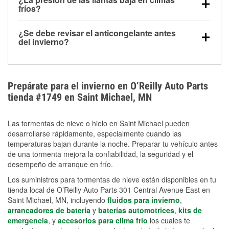
la congelación y ayuda a disolver la sal y la nieve
arranque.
fríos?
derretida en la carretera para mejorar la visibilidad.
Sí. La presión de las llantas normalmente disminuye
¿Se debe revisar el anticongelante antes
alrededor de 1 PSI por cada 10 °F que baja la
del invierno?
temperatura. Puedes obtener más información sobre
Sí. Una mezcla adecuada del anticongelante protege
la baja presión en invierno en nuestro artículo.
el motor contra la congelación, las grietas internas y
el sobrecalentamiento en condiciones de frío
Prepárate para el invierno en O’Reilly Auto Parts
extremo. Aprende cómo comprobar la protección
tienda #1749 en Saint Michael, MN
anticongelante en nuestra sección How-To.
Las tormentas de nieve o hielo en Saint Michael pueden
desarrollarse rápidamente, especialmente cuando las
temperaturas bajan durante la noche. Preparar tu vehículo antes
de una tormenta mejora la confiabilidad, la seguridad y el
desempeño de arranque en frío.
Los suministros para tormentas de nieve están disponibles en tu
tienda local de O’Reilly Auto Parts 301 Central Avenue East en
Saint Michael, MN, incluyendo
fluidos para invierno
,
arrancadores de batería
y
baterías automotrices
,
kits de
emergencia
, y
accesorios para clima frío
los cuales te