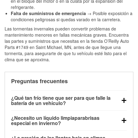
en el bloque del motor o en la culata por la expansión del
refrigerante.
Falta de suministros de emergencia
→ Posible exposición a
condiciones peligrosas si quedas varado en la carretera.
Las tormentas invernales pueden convertir problemas de
mantenimiento menores en fallas mecánicas graves. Encuentra
las partes y suministros que necesitas en la tienda O’Reilly Auto
Parts #1749 en Saint Michael, MN, antes de que llegue una
tormenta, para asegurarte de que tu vehículo esté listo para el
clima que se aproxima.
Preguntas frecuentes
¿Qué tan frío tiene que ser para que falle la
batería de un vehículo?
La capacidad de la batería comienza a disminuir por
¿Necesito un líquido limpiaparabrisas
debajo de los 32 °F y puede perder hasta la mitad de
especial en invierno?
su potencia de arranque cerca de los 0 °F, lo que
Sí. El líquido limpiaparabrisas para invierno resiste
aumenta la probabilidad de que el vehículo no
¿La presión de las llantas baja en climas