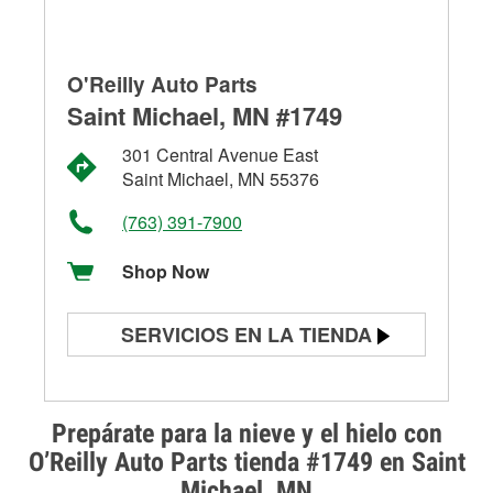
O'Reilly Auto Parts
Saint Michael, MN #1749
301 Central Avenue East
Saint Michael, MN 55376
(763) 391-7900
Shop Now
SERVICIOS EN LA TIENDA
Prueba de batería
Prueba de alternadores y
Prepárate para la nieve y el hielo con
arrancadores
O’Reilly Auto Parts tienda #1749 en Saint
Michael, MN