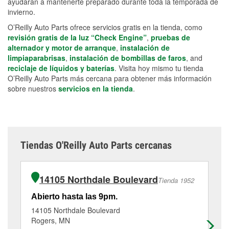
ayudarán a mantenerte preparado durante toda la temporada de
invierno.
O’Reilly Auto Parts ofrece servicios gratis en la tienda, como
revisión gratis de la luz “Check Engine”
,
pruebas de
alternador y motor de arranque
,
instalación de
limpiaparabrisas
,
instalación de bombillas de faros
, and
reciclaje de líquidos y baterías
. Visita hoy mismo tu tienda
O’Reilly Auto Parts más cercana para obtener más información
sobre nuestros
servicios en la tienda
.
Tiendas O'Reilly Auto Parts cercanas
14105 Northdale Boulevard
Tienda 1952
Abierto hasta las 9pm.
Ab
14105 Northdale Boulevard
80
Rogers, MN
El