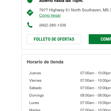
Abierto hasta las 10pm.
7977 Highway 51 North Southaven, MS 
Cómo llegar
(662) 280-1336
FOLLETO DE OFERTAS
COMP
Horario de tienda
Jueves
07:00am
-
10:00p
Viernes
07:00am
-
10:00p
Sábado
07:00am
-
10:00p
Domingo
08:00am
-
08:00p
Lunes
07:00am
-
10:00p
Martes
07:00am
-
10:00p