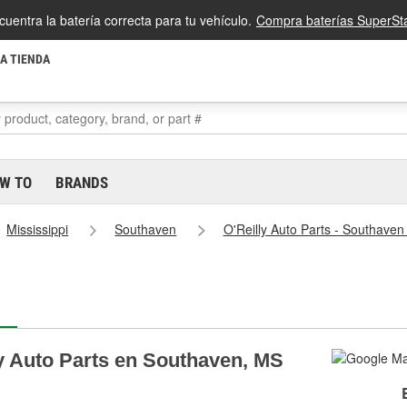
cuentra la batería correcta para tu vehículo.
Compra baterías SuperSta
LA TIENDA
W TO
BRANDS
Mississippi
Southaven
O'Reilly Auto Parts - Southave
ly Auto Parts en Southaven, MS