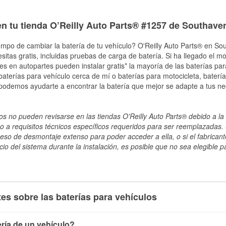
en tu tienda O’Reilly Auto Parts® #1257 de Southave
empo de cambiar la batería de tu vehículo? O'Reilly Auto Parts® en So
esitas gratis, incluidas pruebas de carga de batería. Si ha llegado el 
les en autopartes pueden instalar gratis* la mayoría de las baterías pa
terías para vehículo cerca de mí o baterías para motocicleta, batería
 podemos ayudarte a encontrar la batería que mejor se adapte a tus ne
s no pueden revisarse en las tiendas O'Reilly Auto Parts® debido a la 
o a requisitos técnicos específicos requeridos para ser reemplazadas. S
ceso de desmontaje extenso para poder acceder a ella, o si el fabricant
cio del sistema durante la instalación, es posible que no sea elegible pa
es sobre las baterías para vehículos
ría de un vehículo?