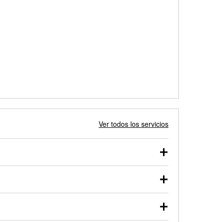
Ver todos los servicios
 autos, camionetas, SUVs, vehículos comerciales y
 probarse dentro o fuera del vehículo y cargarse en
uno de nuestros profesionales te ayudará a encontrar
otor de arranque o alternador. Lleva tu vehículo a tu
y arranque en el estacionamiento, o desmonta el
rueben.