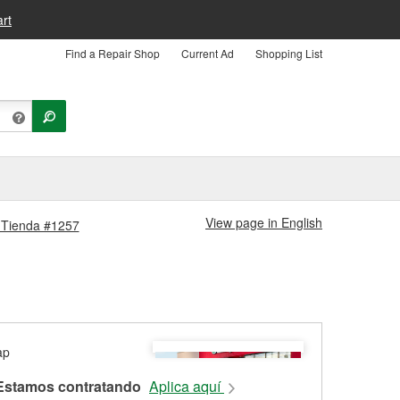
rt
Find a Repair Shop
Current Ad
Shopping List
View page in English
n Tienda #1257
Estamos contratando
Aplica aquí