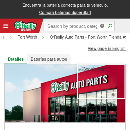
Encuentra la batería correcta para tu vehículo.
Recibe tu orden gratis al día siguiente o recógela en la tienda
Compra baterías SuperStart
xas
Fort Worth
O'Reilly Auto Parts - Fort Worth Tienda #5
View page in English
Detalles
Baterías para autos