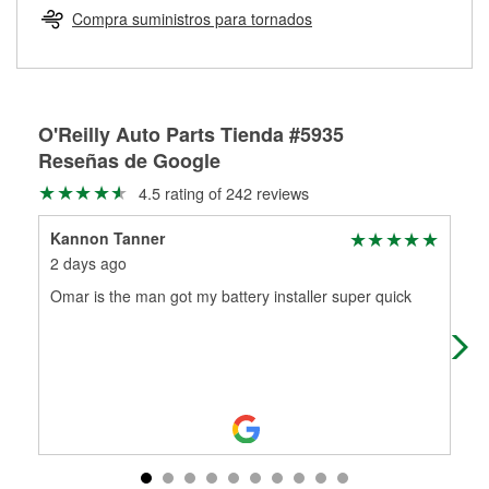
medirán tus tambores o discos para determinar si pueden
Compra suministros para tornados
Más información sobre el Programa de Préstamo de
ser rectificados con seguridad. Si tus tambores o discos no
Herramientas de O'Reilly
pueden ser reutilizados, podemos ayudarte a encontrar las
partes de reemplazo correctas para tu reparación.
Rectificación de tambores y discos de freno
O'Reilly Auto Parts Tienda #5935
Reseñas de Google
4.5 rating of 242 reviews
Kannon Tanner
Je
2 days ago
11 
Omar is the man got my battery installer super quick
Gre