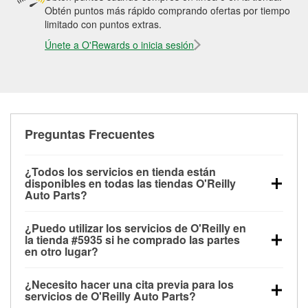
Obtén puntos más rápido comprando ofertas por tiempo
limitado con puntos extras.
Únete a O'Rewards o inicia sesión
Preguntas Frecuentes
¿Todos los servicios en tienda están
disponibles en todas las tiendas O'Reilly
Auto Parts?
Todos los servicios gratuitos de tienda, incluyendo
¿Puedo utilizar los servicios de O'Reilly en
las pruebas de batería, pruebas de alternador y
la tienda #5935 si he comprado las partes
motor de arranque, revisión de la luz “Check Engine”
en otro lugar?
con O'Reilly VeriScan® e instalación de
Puedes solicitar la mayoría de los servicios en tienda
limpiaparabrisas o bombillas, están disponibles en
¿Necesito hacer una cita previa para los
de O'Reilly Auto Parts que estén disponibles en la
todas las tiendas O'Reilly Auto Parts. La tienda
servicios de O'Reilly Auto Parts?
tienda #5935 de Fort Worth, TX aunque hayas