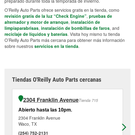
preparado durante toda la temporada de invierno.
O’Reilly Auto Parts ofrece servicios gratis en la tienda, como
revisión gratis de la luz “Check Engine”
,
pruebas de
alternador y motor de arranque
,
instalación de
limpiaparabrisas
,
instalación de bombillas de faros
, and
reciclaje de líquidos y baterías
. Visita hoy mismo tu tienda
O’Reilly Auto Parts más cercana para obtener más información
sobre nuestros
servicios en la tienda
.
Tiendas O'Reilly Auto Parts cercanas
2304 Franklin Avenue
Tienda 715
Abierto hasta las 10pm.
Ab
2304 Franklin Avenue
820
Waco, TX
Wa
(254) 752-2131
(2