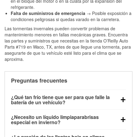
en el bloque del motor o en la culata por la expansión del
refrigerante.
Falta de suministros de emergencia
→ Posible exposición a
condiciones peligrosas si quedas varado en la carretera.
Las tormentas invernales pueden convertir problemas de
mantenimiento menores en fallas mecánicas graves. Encuentra
las partes y suministros que necesitas en la tienda O’Reilly Auto
Parts #719 en Waco, TX, antes de que llegue una tormenta, para
asegurarte de que tu vehículo esté listo para el clima que se
aproxima.
Preguntas frecuentes
¿Qué tan frío tiene que ser para que falle la
batería de un vehículo?
La capacidad de la batería comienza a disminuir por
¿Necesito un líquido limpiaparabrisas
debajo de los 32 °F y puede perder hasta la mitad de
especial en invierno?
su potencia de arranque cerca de los 0 °F, lo que
Sí. El líquido limpiaparabrisas para invierno resiste
aumenta la probabilidad de que el vehículo no
¿La presión de las llantas baja en climas