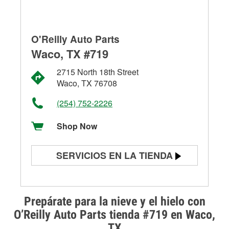
O'Reilly Auto Parts
Waco, TX #719
2715 North 18th Street
Waco, TX 76708
(254) 752-2226
Shop Now
SERVICIOS EN LA TIENDA
Prueba de batería
Prueba de alternadores y
Prepárate para la nieve y el hielo con
arrancadores
O’Reilly Auto Parts tienda #719 en Waco,
TX