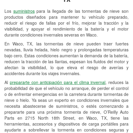
Revisión de la luz "Check Engine"
Los
suministros
para la llegada de las tormentas de nieve son
Reciclaje de baterías y aceite
productos diseñados para mantener tu vehículo preparado,
reducir el riesgo de fallas por el frío, mejorar la tracción y la
Instalación de bombillas de faros
visibilidad, y apoyar el rendimiento de la batería y el motor
Instalación de limpiaparabrisas
durante condiciones invernales severas en Waco.
En Waco, TX, las tormentas de nieve pueden traer fuertes
Programa de Préstamo de
nevadas, lluvia helada, hielo negro y prolongadas temperaturas
Herramientas
bajo cero. Estas condiciones aumentan la demanda de la batería,
reducen la tracción de las llantas, espesan los fluidos del motor y
Rectificación de tambores y discos de
afectan la visibilidad, lo que eleva el riesgo de averías y
freno
accidentes durante los viajes invernales.
Al
prepararte con anticipación para el clima invernal
, reduces la
Snowstorm Supplies
probabilidad de que el vehículo no arranque, de perder el control
o de enfrentar emergencias en la carretera durante tormentas de
Tornado Supplies
nieve o hielo. Ya seas un experto en condiciones invernales que
Conoce más
necesita abastecerse de suministros, o estés comenzando a
prepararte para una próxima tormenta de nieve, O’Reilly Auto
Parts en 2715 North 18th Street, en Waco, TX, tiene las
herramientas, accesorios y dispositivos de carga portátiles para
ayudarte a sobrellevar la tormenta en condiciones seguras y