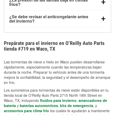
la congelación y ayuda a disolver la sal y la nieve
arranque.
fríos?
derretida en la carretera para mejorar la visibilidad.
Sí. La presión de las llantas normalmente disminuye
¿Se debe revisar el anticongelante antes
alrededor de 1 PSI por cada 10 °F que baja la
del invierno?
temperatura. Puedes obtener más información sobre
Sí. Una mezcla adecuada del anticongelante protege
la baja presión en invierno en nuestro artículo.
el motor contra la congelación, las grietas internas y
el sobrecalentamiento en condiciones de frío
Prepárate para el invierno en O’Reilly Auto Parts
extremo. Aprende cómo comprobar la protección
tienda #719 en Waco, TX
anticongelante en nuestra sección How-To.
Las tormentas de nieve o hielo en Waco pueden desarrollarse
rápidamente, especialmente cuando las temperaturas bajan
durante la noche. Preparar tu vehículo antes de una tormenta
mejora la confiabilidad, la seguridad y el desempeño de arranque
en frío.
Los suministros para tormentas de nieve están disponibles en tu
tienda local de O’Reilly Auto Parts 2715 North 18th Street en
Waco, TX, incluyendo
fluidos para invierno
,
arrancadores de
batería
y
baterías automotrices
,
kits de emergencia
, y
accesorios para clima frío
los cuales te ayudarán a mantenerte